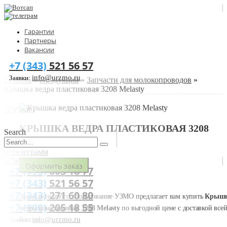
Гарантии
Партнеры
Вакансии
+7 (343)
521 56 57
info@urzmo.ru
Заявки:
Главная
»
Продукция
»
Запчасти для молокопроводов
»
Крышка ведра пластиковая 3208 Melasty
КРЫШКА ВЕДРА ПЛАСТИКОВАЯ 3208
Search
MELASTY
Оформить заказ
+7 (993)
603 18 77
+7 (343)
521 56 57
+7 (343)
271 60 80
Завод молочного оборудование УЗМО предлагает вам купить
Крыш
+7 (900)
205 18 55
ведра пластиковая 3208 Melasty
по выгодной цене с доставкой все
info@urzmo.ru
России.
Заявки: