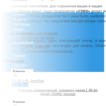
Уважаемые посетители. Для сохранения ваших и наших
драгоценных минут, наше предприятие
«УЗМО»
делает в
Главная
возможное, что бы сотрудничество с нами было, наиболее
О заводе
приятное и удобное. Мы предлагаем вам доступные спос
Продукция
оплаты.
Сервис
Как оплатить
Монтаж оборудования
Строительство ферм
Сообщите менеджеру адрес электронной почты, и вам
Информация
него пришлют счет или квитанцию для оплаты. Оплат
Статьи / Новости
счет.
Политика конфиденциальности
Галерея
Похожие
Оплата
Доставка
Контакты
В наличии
👍
Read More
Пульсатор пневматический, попарного доения L-80 Air
(60/40) 1029001 Interpuls
В наличии
👍