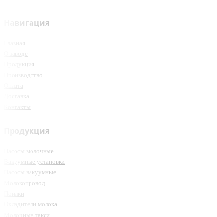
Навигация
Главная
О заводе
Продукция
Производство
Оплата
Доставка
Контакты
Продукция
Насосы молочные
Вакуумные установки
Насосы вакуумные
Молокопровод
Поилки
Охладители молока
Молочные такси