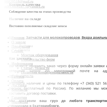
90020518@mail.ru
Контроль качества
m9936031877@yandex.ru
Соблюдение качества на этапах производства
Наличие на складе
Постоянно пополняемые складские запасы
Запчасти для молокопроводов
Ведра доильн
Категории:
,
Главная
О заводе
Доставка
Продукция
Оплата
Сервис
Монтаж оборудования
Как заказать
Строительство ферм
Информация
Вы можете оформить заказ через форму онлайн заявки 
Статьи / Новости
отправив запрос по электронной почте на ад
Политика конфиденциальности
info@urzmo.ru
.
Галерея
Оплата
Уточните наличие и цены по телефону +7 (343) 521 56
Доставка
(звонок бесплатный по России). По желанию мы мо
Контакты
составить договор поставки.
Гарантии
Мы доставим ваш груз до любого транспортн
Партнеры
терминала в Екатеринбурге.
Вакансии