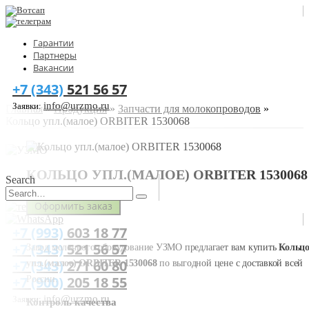
Гарантии
Партнеры
Вакансии
+7 (343)
521 56 57
info@urzmo.ru
Заявки:
Главная
»
Продукция
»
Запчасти для молокопроводов
»
Кольцо упл.(малое) ORBITER 1530068
КОЛЬЦО УПЛ.(МАЛОЕ) ORBITER 1530068
Search
Оформить заказ
+7 (993)
603 18 77
+7 (343)
521 56 57
Завод молочного оборудование УЗМО предлагает вам купить
Кольц
+7 (343)
271 60 80
упл.(малое) ORBITER 1530068
по выгодной цене с доставкой всей
+7 (900)
205 18 55
России.
info@urzmo.ru
Заявки:
Контроль качества