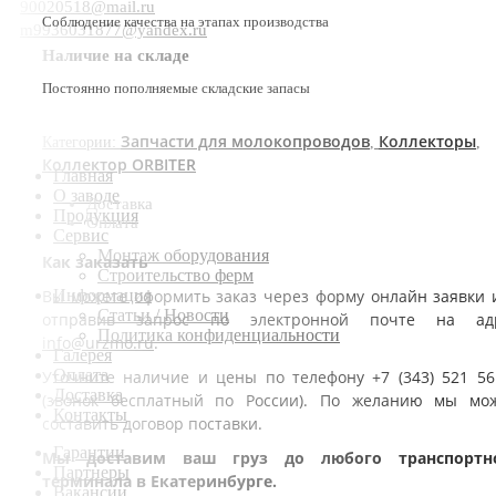
90020518@mail.ru
Соблюдение качества на этапах производства
m9936031877@yandex.ru
Наличие на складе
Постоянно пополняемые складские запасы
Запчасти для молокопроводов
Коллекторы
Категории:
,
,
Коллектор ORBITER
Главная
О заводе
Доставка
Продукция
Оплата
Сервис
Монтаж оборудования
Как заказать
Строительство ферм
Вы можете оформить заказ через форму онлайн заявки 
Информация
Статьи / Новости
отправив запрос по электронной почте на ад
Политика конфиденциальности
info@urzmo.ru
.
Галерея
Оплата
Уточните наличие и цены по телефону +7 (343) 521 56
Доставка
(звонок бесплатный по России). По желанию мы мо
Контакты
составить договор поставки.
Гарантии
Мы доставим ваш груз до любого транспортн
Партнеры
терминала в Екатеринбурге.
Вакансии