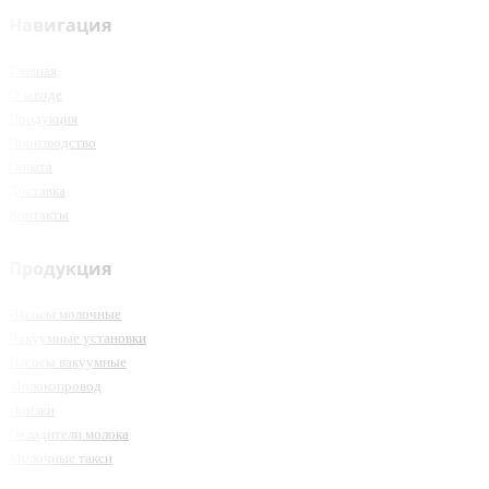
Навигация
Главная
О заводе
Продукция
Производство
Оплата
Доставка
Контакты
Продукция
Насосы молочные
Вакуумные установки
Насосы вакуумные
Молокопровод
Поилки
Охладители молока
Молочные такси