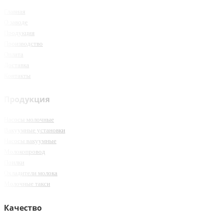
Главная
О заводе
Продукция
Производство
Оплата
Доставка
Контакты
Продукция
Насосы молочные
Вакуумные установки
Насосы вакуумные
Молокопровод
Поилки
Охладители молока
Молочные такси
Качество