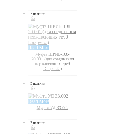
В наличии
👍
Read More
Муфта ШРИБ-108-
20.001 (для соединения
нержавеющих труб
Dнар= 53)
В наличии
👍
Read More
Муфта УД 33.002
В наличии
👍