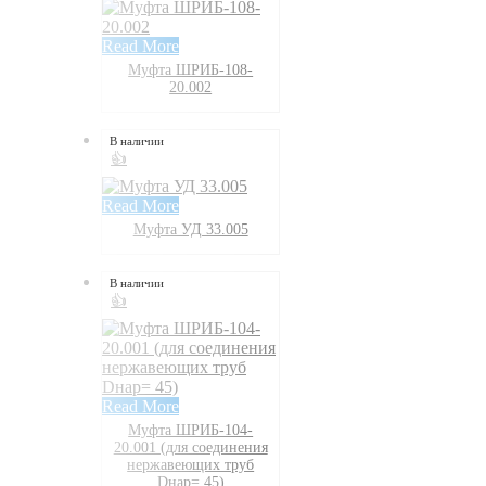
Read More
Муфта ШРИБ-108-
20.002
В наличии
👍
Read More
Муфта УД 33.005
В наличии
👍
Read More
Муфта ШРИБ-104-
20.001 (для соединения
нержавеющих труб
Dнар= 45)