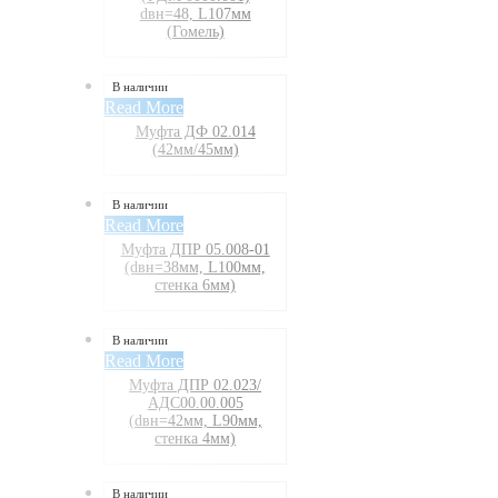
dвн=48, L107мм
(Гомель)
В наличии
Read More
Муфта ДФ 02.014
(42мм/45мм)
В наличии
Read More
Муфта ДПР 05.008-01
(dвн=38мм, L100мм,
стенка 6мм)
В наличии
Read More
Муфта ДПР 02.023/
АДС00.00.005
(dвн=42мм, L90мм,
стенка 4мм)
В наличии