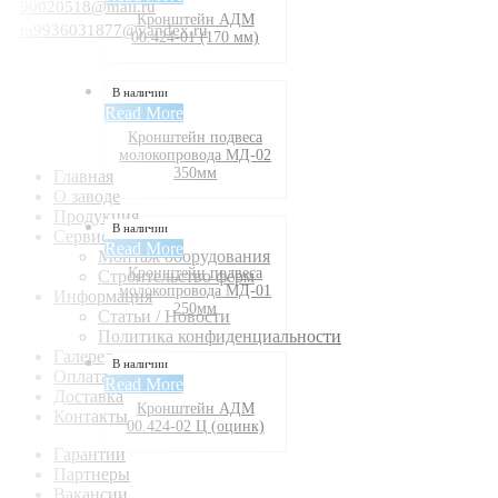
90020518@mail.ru
Кронштейн АДМ
m9936031877@yandex.ru
00.424-01 (170 мм)
В наличии
Read More
Кронштейн подвеса
молокопровода МД-02
350мм
Главная
О заводе
Продукция
В наличии
Сервис
Read More
Монтаж оборудования
Кронштейн подвеса
Строительство ферм
молокопровода МД-01
Информация
250мм
Статьи / Новости
Политика конфиденциальности
Галерея
В наличии
Оплата
Read More
Доставка
Кронштейн АДМ
Контакты
00.424-02 Ц (оцинк)
Гарантии
Партнеры
Вакансии