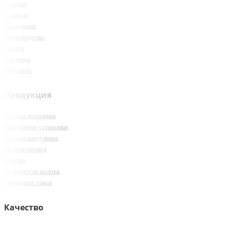
Главная
О заводе
Продукция
Производство
Оплата
Доставка
Контакты
Продукция
Насосы молочные
Вакуумные установки
Насосы вакуумные
Молокопровод
Поилки
Охладители молока
Молочные такси
Качество