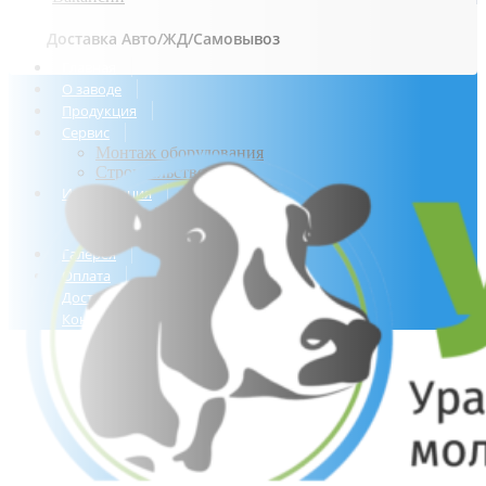
Доставка Авто/ЖД/Самовывоз
Главная
О заводе
Продукция
Сервис
Монтаж оборудования
Строительство ферм
Информация
Статьи / Новости
Политика конфиденциальности
Галерея
Оплата
Доставка
Контакты