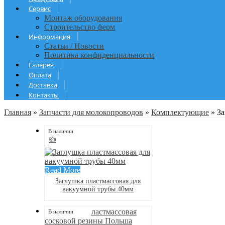
Сервис
Монтаж оборудования
Строительство ферм
Информация
Статьи / Новости
Политика конфиденциальности
Галерея
Оплата
Доставка
Контакты
Главная
»
Запчасти для молокопроводов
»
Комплектующие
»
З
В наличии
👍
Read More
Заглушка пластмассовая для
вакуумной трубы 40мм
В наличии