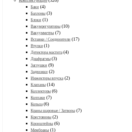
(326)
Комплектующие
(4)
Баки
(3)
Баллоны
(1)
Блоки
(10)
Вакумрегуляторы
(7)
Вакуумметры
(17)
Вставки / Соединители
(1)
Втулки
(4)
Детектора мастита
(3)
Диафрагмы
(9)
Заглушки
(2)
Задвижки
(2)
Инжекторы впуска
(14)
Клапаны
(6)
Коллекторы
(7)
Колпаки
(6)
Кольца
(7)
Краны шаровые / Затворы
(2)
Крестовины
(6)
Кронштейны
(1)
Мембраны