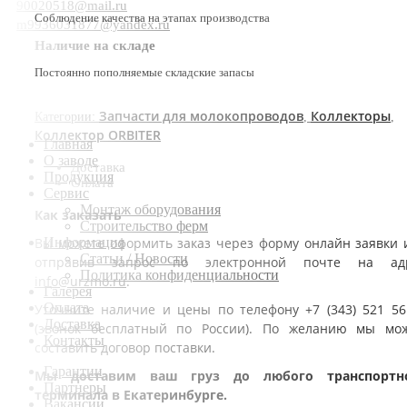
90020518@mail.ru
Соблюдение качества на этапах производства
m9936031877@yandex.ru
Наличие на складе
Постоянно пополняемые складские запасы
Запчасти для молокопроводов
Коллекторы
Категории:
,
,
Коллектор ORBITER
Главная
О заводе
Доставка
Продукция
Оплата
Сервис
Монтаж оборудования
Как заказать
Строительство ферм
Вы можете оформить заказ через форму онлайн заявки 
Информация
Статьи / Новости
отправив запрос по электронной почте на ад
Политика конфиденциальности
info@urzmo.ru
.
Галерея
Оплата
Уточните наличие и цены по телефону +7 (343) 521 56
Доставка
(звонок бесплатный по России). По желанию мы мо
Контакты
составить договор поставки.
Гарантии
Мы доставим ваш груз до любого транспортн
Партнеры
терминала в Екатеринбурге.
Вакансии