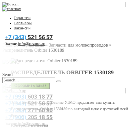
Гарантии
Партнеры
Вакансии
+7 (343)
521 56 57
info@urzmo.ru
Заявки:
Главная
»
Продукция
»
Запчасти для молокопроводов
»
Распределитель Orbiter 1530189
РАСПРЕДЕЛИТЕЛЬ ORBITER 1530189
Search
Оформить заказ
+7 (993)
603 18 77
+7 (343)
521 56 57
Завод молочного оборудование УЗМО предлагает вам купить
+7 (343)
271 60 80
Распределитель Orbiter 1530189
по выгодной цене с доставкой всей
+7 (900)
205 18 55
России.
info@urzmo.ru
Заявки:
Контроль качества