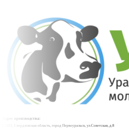
Адрес производства:
23101, Свердловская область, город Первоуральск, ул.Советская, д.8