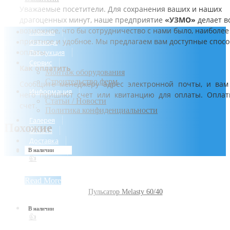
Уважаемые посетители. Для сохранения ваших и наших
драгоценных минут, наше предприятие
«УЗМО»
делает в
возможное, что бы сотрудничество с нами было, наиболее
Главная
приятное и удобное. Мы предлагаем вам доступные спос
О заводе
оплаты.
Продукция
Сервис
Как оплатить
Монтаж оборудования
Строительство ферм
Сообщите менеджеру адрес электронной почты, и вам
Информация
него пришлют счет или квитанцию для оплаты. Оплат
Статьи / Новости
счет.
Политика конфиденциальности
Галерея
Похожие
Оплата
Доставка
Контакты
В наличии
👍
Read More
Пульсатор Melasty 60/40
В наличии
👍