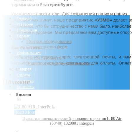
терминала в Екатеринбурге.
Уважаемые посетители. Для сохранения ваших и наших
Главная
драгоценных минут, наше предприятие
«УЗМО»
делает в
О заводе
возможное, что бы сотрудничество с нами было, наиболее
Продукция
приятное и удобное. Мы предлагаем вам доступные спос
Сервис
оплаты.
Монтаж оборудования
Строительство ферм
Как оплатить
Информация
Сообщите менеджеру адрес электронной почты, и вам
Статьи / Новости
него пришлют счет или квитанцию для оплаты. Оплат
Политика конфиденциальности
счет.
Галерея
Оплата
Похожие
Доставка
Контакты
В наличии
👍
Read More
Пульсатор пневматический, попарного доения L-80 Air
(60/40) 1029001 Interpuls