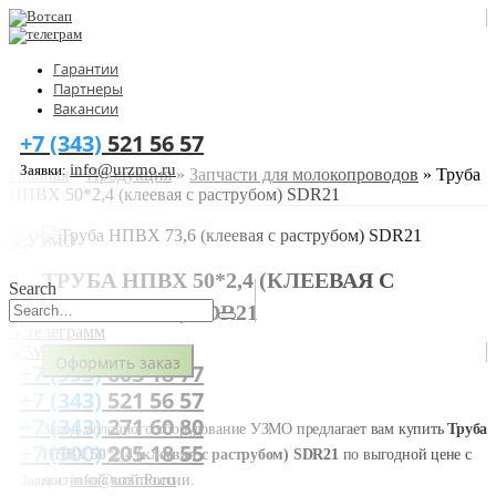
Гарантии
Партнеры
Вакансии
+7 (343)
521 56 57
info@urzmo.ru
Заявки:
Главная
»
Продукция
»
Запчасти для молокопроводов
»
Труба
НПВХ 50*2,4 (клеевая с раструбом) SDR21
ТРУБА НПВХ 50*2,4 (КЛЕЕВАЯ С
Search
РАСТРУБОМ) SDR21
Оформить заказ
+7 (993)
603 18 77
+7 (343)
521 56 57
+7 (343)
271 60 80
Завод молочного оборудование УЗМО предлагает вам купить
Труба
+7 (900)
205 18 55
НПВХ 50*2,4 (клеевая с раструбом) SDR21
по выгодной цене с
info@urzmo.ru
доставкой всей России.
Заявки: