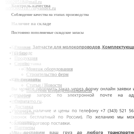
90020518@mail.ru
Контроль качества
m9936031877@yandex.ru
Соблюдение качества на этапах производства
Наличие на складе
Постоянно пополняемые складские запасы
Запчасти для молокопроводов
Комплектующ
Категории:
,
Главная
Трубки
О заводе
Продукция
Сервис
Доставка
Оплата
Монтаж оборудования
Строительство ферм
Как заказать
Информация
Статьи / Новости
Вы можете оформить заказ через форму онлайн заявки 
Политика конфиденциальности
отправив запрос по электронной почте на ад
Галерея
info@urzmo.ru
.
Оплата
Доставка
Уточните наличие и цены по телефону +7 (343) 521 56
Контакты
(звонок бесплатный по России). По желанию мы мо
Гарантии
составить договор поставки.
Партнеры
Мы доставим ваш груз до любого транспортн
Вакансии