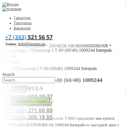
Гарантии
Партнеры
Вакансии
+7 (343)
521 56 57
info@urzmo.ru
Заявки:
Главная
»
Продукция
»
Запчасти для молокопроводов
»
Пульсаторы
»
Пульсатор LТ-80 (60/40) 1009244 Interpuls
👍
Search
ПУЛЬСАТОР LТ-80 (60/40) 1009244
INTERPULS
+7 (993)
603 18 77
Оформить заказ
+7 (343)
521 56 57
+7 (343)
271 60 80
+7 (900)
205 18 55
Завод молочного оборудование УЗМО предлагает вам купить
info@urzmo.ru
Заявки:
Пульсатор LТ-80 (60/40) 1009244 Interpuls
по выгодной цене с