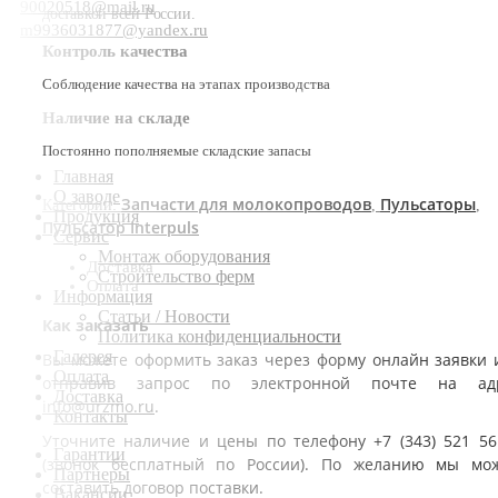
90020518@mail.ru
доставкой всей России.
m9936031877@yandex.ru
Контроль качества
Соблюдение качества на этапах производства
Наличие на складе
Постоянно пополняемые складские запасы
Главная
О заводе
Запчасти для молокопроводов
Пульсаторы
Категории:
,
,
Продукция
Пульсатор Interpuls
Сервис
Монтаж оборудования
Доставка
Строительство ферм
Оплата
Информация
Статьи / Новости
Как заказать
Политика конфиденциальности
Галерея
Вы можете оформить заказ через форму онлайн заявки 
Оплата
отправив запрос по электронной почте на ад
Доставка
info@urzmo.ru
.
Контакты
Уточните наличие и цены по телефону +7 (343) 521 56
Гарантии
(звонок бесплатный по России). По желанию мы мо
Партнеры
составить договор поставки.
Вакансии