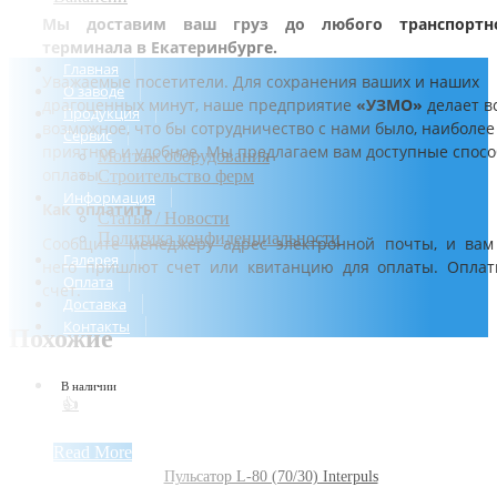
Мы доставим ваш груз до любого транспортн
терминала в Екатеринбурге.
Главная
Уважаемые посетители. Для сохранения ваших и наших
О заводе
драгоценных минут, наше предприятие
«УЗМО»
делает в
Продукция
возможное, что бы сотрудничество с нами было, наиболее
Сервис
приятное и удобное. Мы предлагаем вам доступные спос
Монтаж оборудования
оплаты.
Строительство ферм
Информация
Как оплатить
Статьи / Новости
Политика конфиденциальности
Сообщите менеджеру адрес электронной почты, и вам
Галерея
него пришлют счет или квитанцию для оплаты. Оплат
Оплата
счет.
Доставка
Контакты
Похожие
В наличии
👍
Read More
Пульсатор L-80 (70/30) Interpuls