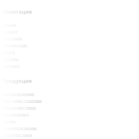
Навигация
Главная
О заводе
Продукция
Производство
Оплата
Доставка
Контакты
Продукция
Насосы молочные
Вакуумные установки
Насосы вакуумные
Молокопровод
Поилки
Охладители молока
Молочные такси