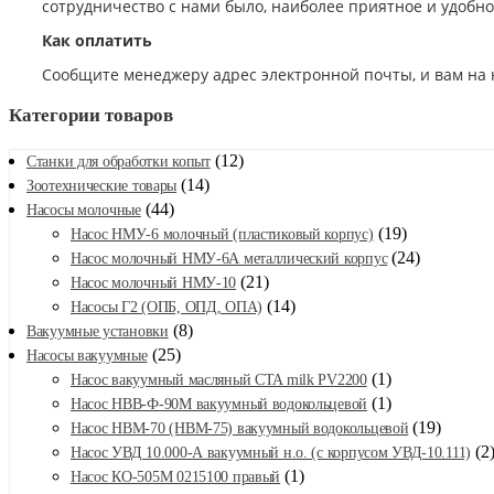
сотрудничество с нами было, наиболее приятное и удобн
Как оплатить
Сообщите менеджеру адрес электронной почты, и вам на 
Категории товаров
(12)
Станки для обработки копыт
(14)
Зоотехнические товары
(44)
Насосы молочные
(19)
Насос НМУ-6 молочный (пластиковый корпус)
(24)
Насос молочный НМУ-6А металлический корпус
(21)
Насос молочный НМУ-10
(14)
Насосы Г2 (ОПБ, ОПД, ОПА)
(8)
Вакуумные установки
(25)
Насосы вакуумные
(1)
Насос вакуумный масляный CTA milk PV2200
(1)
Насос НВВ-Ф-90М вакуумный водокольцевой
(19)
Насос НВМ-70 (НВМ-75) вакуумный водокольцевой
(2
Насос УВД 10.000-А вакуумный н.о. (с корпусом УВД-10.111)
(1)
Насос КО-505М 0215100 правый