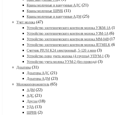
(21)
Краны молочные и вакуумные АДС
(11)
Краны молочные ШРИБ
(25)
Краны молочные и вакуумные АДМ
(47)
Учет молока
(1
Устройство зоотехнического контроля молока УЗКМ-1А
(6)
Устройство зоотехнического контроля молока УЗМ-1А
(17
Устройство зоотехнического контроля молока ММ-04В
(6
Устройство зоотехнического контроля молока JETMILK
(3)
Счетчик PIUSI K24 электронный, 5-120 л.мин
(3)
Устройство порц.учета молока (4 группы) УПУМ-1
(3)
Устройство учета молока УУМ-2 (без провода)
(31)
Дозаторы
(21)
Дозаторы АДС
(23)
Дозаторы АДМ
(65)
Молокоопорожнитель
(22)
АДМ
(21)
АДС
(18)
Другие
(13)
УДА
(2)
ШРИБ