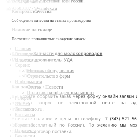
выгодной цене с доставкой всей России.
90020518@mail.ru
m9936031877@yandex.ru
Контроль качества
Соблюдение качества на этапах производства
Наличие на складе
Постоянно пополняемые складские запасы
Главная
Запчасти для молокопроводов
Категории:
,
О заводе
Молокоопорожнитель
УДА
Продукция
,
Сервис
Монтаж оборудования
Доставка
Оплата
Строительство ферм
Информация
Как заказать
Статьи / Новости
Политика конфиденциальности
Вы можете оформить заказ через форму онлайн заявки 
Галерея
отправив запрос по электронной почте на ад
Оплата
info@urzmo.ru
.
Доставка
Контакты
Уточните наличие и цены по телефону +7 (343) 521 56
(звонок бесплатный по России). По желанию мы мо
Гарантии
Партнеры
составить договор поставки.
Вакансии