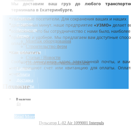
Мы доставим ваш груз до любого транспортн
терминала в Екатеринбурге.
Главная
Уважаемые посетители. Для сохранения ваших и наших
О заводе
драгоценных минут, наше предприятие
«УЗМО»
делает в
Продукция
возможное, что бы сотрудничество с нами было, наиболее
Сервис
приятное и удобное. Мы предлагаем вам доступные спос
Монтаж оборудования
оплаты.
Строительство ферм
Информация
Как оплатить
Статьи / Новости
Сообщите менеджеру адрес электронной почты, и вам
Политика конфиденциальности
него пришлют счет или квитанцию для оплаты. Оплат
Галерея
счет.
Оплата
Доставка
Похожие
Контакты
В наличии
👍
Read More
Пульсатор L-02 Air 1099001 Interpuls