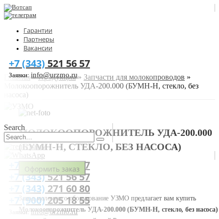
Гарантии
Партнеры
Вакансии
+7 (343)
521 56 57
info@urzmo.ru
Заявки:
Главная
»
Продукция
»
Запчасти для молокопроводов
»
Молокоопорожнитель УДА-200.000 (БУМН-Н, стекло, без
насоса)
Search
МОЛОКООПОРОЖНИТЕЛЬ УДА-200.000
(БУМН-Н, СТЕКЛО, БЕЗ НАСОСА)
+7 (993)
603 18 77
Оформить заказ
+7 (343)
521 56 57
+7 (343)
271 60 80
+7 (900)
205 18 55
Завод молочного оборудование УЗМО предлагает вам купить
Молокоопорожнитель УДА-200.000 (БУМН-Н, стекло, без насоса)
info@urzmo.ru
Заявки: