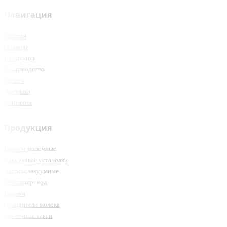
Навигация
Главная
О заводе
Продукция
Производство
Оплата
Доставка
Контакты
Продукция
Насосы молочные
Вакуумные установки
Насосы вакуумные
Молокопровод
Поилки
Охладители молока
Молочные такси