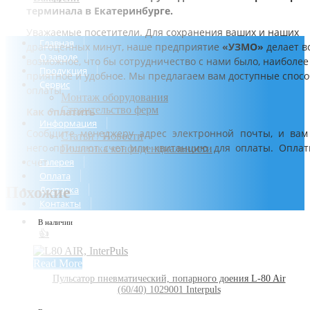
терминала в Екатеринбурге.
Уважаемые посетители. Для сохранения ваших и наших
Главная
драгоценных минут, наше предприятие
«УЗМО»
делает в
О заводе
возможное, что бы сотрудничество с нами было, наиболее
Продукция
приятное и удобное. Мы предлагаем вам доступные спос
Сервис
оплаты.
Монтаж оборудования
Строительство ферм
Как оплатить
Информация
Сообщите менеджеру адрес электронной почты, и вам
Статьи / Новости
него пришлют счет или квитанцию для оплаты. Оплат
Политика конфиденциальности
счет.
Галерея
Оплата
Похожие
Доставка
Контакты
В наличии
👍
Read More
Пульсатор пневматический, попарного доения L-80 Air
(60/40) 1029001 Interpuls