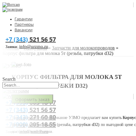
Гарантии
Партнеры
Вакансии
+7 (343)
521 56 57
info@urzmo.ru
Заявки:
Главная
»
Продукция
»
Запчасти для молокопроводов
»
Корпус фильтра для молока 5т (резьба, патрубки d32)
КОРПУС ФИЛЬТРА ДЛЯ МОЛОКА 5Т
Search
(РЕЗЬБА, ПАТРУБКИ D32)
Оформить заказ
+7 (993)
603 18 77
+7 (343)
521 56 57
+7 (343)
271 60 80
Завод молочного оборудование УЗМО предлагает вам купить
Корпус
+7 (900)
205 18 55
фильтра для молока 5т (резьба, патрубки d32)
по выгодной цене с
info@urzmo.ru
доставкой всей России.
Заявки: