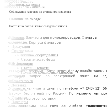
90020518@mail.ru
Контроль качества
m9936031877@yandex.ru
Соблюдение качества на этапах производства
Наличие на складе
Постоянно пополняемые складские запасы
Запчасти для молокопроводов
Фильтры
Категории:
,
Главная
молочные
Корпуса фильтров
О заводе
,
Продукция
Сервис
Доставка
Оплата
Монтаж оборудования
Строительство ферм
Как заказать
Информация
Статьи / Новости
Вы можете оформить заказ через форму онлайн заявки 
Политика конфиденциальности
отправив запрос по электронной почте на ад
Галерея
info@urzmo.ru
.
Оплата
Доставка
Уточните наличие и цены по телефону +7 (343) 521 56
Контакты
(звонок бесплатный по России). По желанию мы мо
Гарантии
составить договор поставки.
Партнеры
Мы доставим ваш груз до любого транспортн
Вакансии