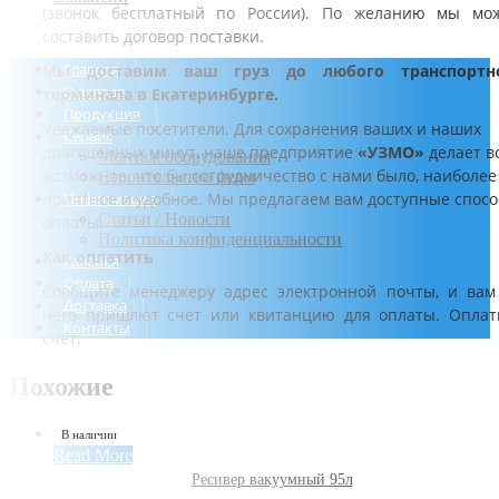
(звонок бесплатный по России). По желанию мы мо
составить договор поставки.
Главная
Мы доставим ваш груз до любого транспортн
О заводе
терминала в Екатеринбурге.
Продукция
Уважаемые посетители. Для сохранения ваших и наших
Сервис
драгоценных минут, наше предприятие
«УЗМО»
делает в
Монтаж оборудования
возможное, что бы сотрудничество с нами было, наиболее
Строительство ферм
приятное и удобное. Мы предлагаем вам доступные спос
Информация
Статьи / Новости
оплаты.
Политика конфиденциальности
Как оплатить
Галерея
Оплата
Сообщите менеджеру адрес электронной почты, и вам
Доставка
него пришлют счет или квитанцию для оплаты. Оплат
Контакты
счет.
Похожие
В наличии
Read More
Ресивер вакуумный 95л