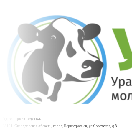
Адрес производства:
23101, Свердловская область, город Первоуральск, ул.Советская, д.8