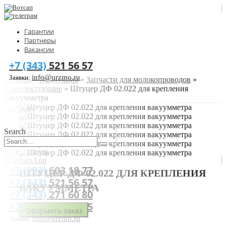
Гарантии
Партнеры
Вакансии
+7 (343)
521 56 57
info@urzmo.ru
Заявки:
Главная
»
Продукция
»
Запчасти для молокопроводов
»
Комплектующие
»
Штуцер ДФ 02.022 для крепления
вакуумметра
Search
+7 (993)
603 18 77
ШТУЦЕР ДФ 02.022 ДЛЯ КРЕПЛЕНИЯ
+7 (343)
521 56 57
ВАКУУММЕТРА
+7 (343)
271 60 80
+7 (900)
205 18 55
Оформить заказ
info@urzmo.ru
Заявки: