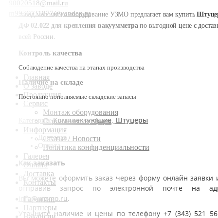
90020518@mail.ru
m9936031877@yandex.ru
Завод молочного оборудование УЗМО предлагает вам купить
Штуце
ДФ 02.022 для крепления вакуумметра
по выгодной цене с достав
всей России.
Контроль качества
Соблюдение качества на этапах производства
Главная
Наличие на складе
О заводе
Продукция
Постоянно пополняемые складские запасы
Сервис
Монтаж оборудования
Комплектующие
Штуцеры
Категории:
,
Строительство ферм
Информация
Доставка
Статьи / Новости
Оплата
Политика конфиденциальности
Галерея
Как заказать
Оплата
Доставка
Вы можете оформить заказ через форму онлайн заявки 
Контакты
отправив запрос по электронной почте на ад
info@urzmo.ru
.
Гарантии
Партнеры
Уточните наличие и цены по телефону +7 (343) 521 56
Вакансии