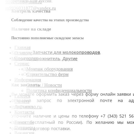
доставкой всей России.
90020518@mail.ru
m9936031877@yandex.ru
Контроль качества
Соблюдение качества на этапах производства
Наличие на складе
Постоянно пополняемые складские запасы
Главная
Запчасти для молокопроводов
Категории:
,
О заводе
Молокоопорожнитель
Другие
Продукция
,
Сервис
Монтаж оборудования
Доставка
Оплата
Строительство ферм
Информация
Как заказать
Статьи / Новости
Политика конфиденциальности
Вы можете оформить заказ через форму онлайн заявки 
Галерея
отправив запрос по электронной почте на ад
Оплата
info@urzmo.ru
.
Доставка
Контакты
Уточните наличие и цены по телефону +7 (343) 521 56
(звонок бесплатный по России). По желанию мы мо
Гарантии
Партнеры
составить договор поставки.
Вакансии