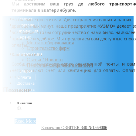
Мы доставим ваш груз до любого транспортн
терминала в Екатеринбурге.
Главная
Уважаемые посетители. Для сохранения ваших и наших
О заводе
драгоценных минут, наше предприятие
«УЗМО»
делает в
Продукция
возможное, что бы сотрудничество с нами было, наиболее
Сервис
приятное и удобное. Мы предлагаем вам доступные спос
Монтаж оборудования
оплаты.
Строительство ферм
Информация
Как оплатить
Статьи / Новости
Сообщите менеджеру адрес электронной почты, и вам
Политика конфиденциальности
него пришлют счет или квитанцию для оплаты. Оплат
Галерея
счет.
Оплата
Доставка
Похожие
Контакты
В наличии
👍
Read More
Коллектор ORBITER 340 №1569006