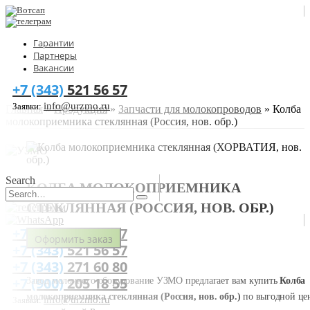
Гарантии
Партнеры
Вакансии
+7 (343)
521 56 57
info@urzmo.ru
Заявки:
Главная
»
Продукция
»
Запчасти для молокопроводов
»
Колба
молокоприемника стеклянная (Россия, нов. обр.)
Search
КОЛБА МОЛОКОПРИЕМНИКА
СТЕКЛЯННАЯ (РОССИЯ, НОВ. ОБР.)
+7 (993)
603 18 77
Оформить заказ
+7 (343)
521 56 57
+7 (343)
271 60 80
+7 (900)
205 18 55
Завод молочного оборудование УЗМО предлагает вам купить
Колба
молокоприемника стеклянная (Россия, нов. обр.)
по выгодной цен
info@urzmo.ru
Заявки: