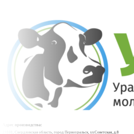
Адрес производства:
23101, Свердловская область, город Первоуральск, ул.Советская, д.8