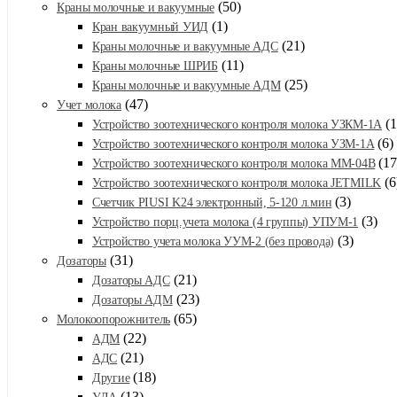
(50)
Краны молочные и вакуумные
(1)
Кран вакуумный УИД
(21)
Краны молочные и вакуумные АДС
(11)
Краны молочные ШРИБ
(25)
Краны молочные и вакуумные АДМ
(47)
Учет молока
(1
Устройство зоотехнического контроля молока УЗКМ-1А
(6)
Устройство зоотехнического контроля молока УЗМ-1А
(17
Устройство зоотехнического контроля молока ММ-04В
(6
Устройство зоотехнического контроля молока JETMILK
(3)
Счетчик PIUSI K24 электронный, 5-120 л.мин
(3)
Устройство порц.учета молока (4 группы) УПУМ-1
(3)
Устройство учета молока УУМ-2 (без провода)
(31)
Дозаторы
(21)
Дозаторы АДС
(23)
Дозаторы АДМ
(65)
Молокоопорожнитель
(22)
АДМ
(21)
АДС
(18)
Другие
(13)