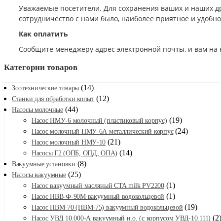
Уважаемые посетители. Для сохранения ваших и наших д
сотрудничество с нами было, наиболее приятное и удобн
Как оплатить
Сообщите менеджеру адрес электронной почты, и вам на 
Категории товаров
(14)
Зоотехнические товары
(12)
Станки для обработки копыт
(44)
Насосы молочные
(19)
Насос НМУ-6 молочный (пластиковый корпус)
(24)
Насос молочный НМУ-6А металлический корпус
(21)
Насос молочный НМУ-10
(14)
Насосы Г2 (ОПБ, ОПД, ОПА)
(8)
Вакуумные установки
(25)
Насосы вакуумные
(1)
Насос вакуумный масляный CTA milk PV2200
(1)
Насос НВВ-Ф-90М вакуумный водокольцевой
(19)
Насос НВМ-70 (НВМ-75) вакуумный водокольцевой
(2
Насос УВД 10.000-А вакуумный н.о. (с корпусом УВД-10.111)