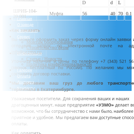
D
d
L
ШРИБ-104-
Муфта
56
40
70
0.1
20.001
Главная
О заводе
Как заказать
Продукция
Сервис
Вы можете оформить заказ через форму онлайн заявки 
Монтаж оборудования
отправив запрос по электронной почте на ад
Строительство ферм
info@urzmo.ru
.
Информация
Статьи / Новости
Уточните наличие и цены по телефону +7 (343) 521 56
Политика конфиденциальности
(звонок бесплатный по России). По желанию мы мо
Галерея
составить договор поставки.
Оплата
Доставка
Мы доставим ваш груз до любого транспортн
Контакты
терминала в Екатеринбурге.
Уважаемые посетители. Для сохранения ваших и наших
драгоценных минут, наше предприятие
«УЗМО»
делает в
возможное, что бы сотрудничество с нами было, наиболее
приятное и удобное. Мы предлагаем вам доступные спос
оплаты.
Как оплатить