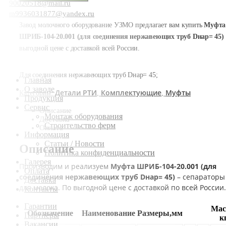
90020518@mail.ru
m9936031877@yandex.ru
Завод молочного оборудование УЗМО предлагает вам купить
Муфта
ШРИБ-104-20.001 (для соединения нержавеющих труб Dнар= 45)
выгодной цене с доставкой всей России.
Для соединения нержавеющих труб Dнар= 45;
Главная
О заводе
Детали РТИ
Комплектующие
Муфты
Категории:
,
,
Продукция
Сервис
Описание
Монтаж оборудования
Доставка
Строительство ферм
Оплата
Информация
Статьи / Новости
Описание
Политика конфиденциальности
Галерея
Производим и реализуем
Муфта ШРИБ-104-20.001 (для
Оплата
соединения нержавеющих труб Dнар= 45)
– сепараторы
Доставка
для молока. По выгодной цене с доставкой по всей России.
Контакты
Гарантии
Мас
Обозначение
Наименование
Размеры,мм
Партнеры
к
Вакансии