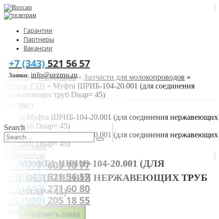
Гарантии
Партнеры
Вакансии
+7 (343)
521 56 57
info@urzmo.ru
Заявки:
Главная
»
Продукция
»
Запчасти для молокопроводов
»
Детали РТИ
»
Муфта ШРИБ-104-20.001 (для соединения
нержавеющих труб Dнар= 45)
👍
Search
МУФТА ШРИБ-104-20.001 (ДЛЯ
+7 (993)
603 18 77
+7 (343)
521 56 57
СОЕДИНЕНИЯ НЕРЖАВЕЮЩИХ ТРУБ
+7 (343)
271 60 80
DНАР= 45)
+7 (900)
205 18 55
info@urzmo.ru
Заявки:
Оформить заказ