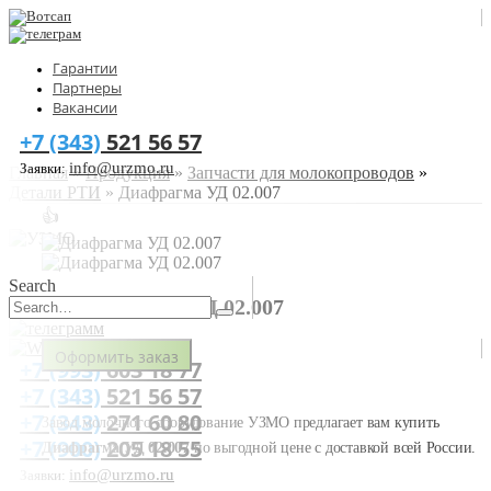
Гарантии
Партнеры
Вакансии
+7 (343)
521 56 57
info@urzmo.ru
Заявки:
Главная
»
Продукция
»
Запчасти для молокопроводов
»
Детали РТИ
»
Диафрагма УД 02.007
👍
Search
ДИАФРАГМА УД 02.007
Оформить заказ
+7 (993)
603 18 77
+7 (343)
521 56 57
+7 (343)
271 60 80
Завод молочного оборудование УЗМО предлагает вам купить
+7 (900)
205 18 55
Диафрагма УД 02.007
по выгодной цене с доставкой всей России.
info@urzmo.ru
Заявки: