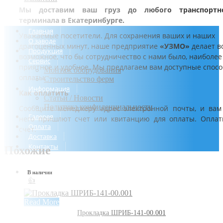
Мы доставим ваш груз до любого транспортн
терминала в Екатеринбурге.
Главная
Уважаемые посетители. Для сохранения ваших и наших
О заводе
драгоценных минут, наше предприятие
«УЗМО»
делает в
Продукция
возможное, что бы сотрудничество с нами было, наиболее
Сервис
приятное и удобное. Мы предлагаем вам доступные спос
Монтаж оборудования
оплаты.
Строительство ферм
Информация
Как оплатить
Статьи / Новости
Политика конфиденциальности
Сообщите менеджеру адрес электронной почты, и вам
Галерея
него пришлют счет или квитанцию для оплаты. Оплат
Оплата
счет.
Доставка
Контакты
Похожие
В наличии
👍
Read More
Прокладка ШРИБ-141-00.001