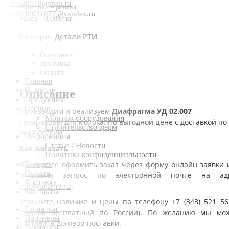
90020518@mail.ru
Материал – резина;
m9936031877@yandex.ru
Масса – 0,0037 кг
Детали РТИ
Категория:
Описание
Доставка
Оплата
Главная
О заводе
Описание
Продукция
Сервис
Производим и реализуем
Диафрагма УД 02.007
–
Монтаж оборудования
сепараторы для молока. По выгодной цене с доставкой по
Строительство ферм
всей России.
Информация
Статьи / Новости
Как заказать
Политика конфиденциальности
Вы можете оформить заказ через форму онлайн заявки 
Галерея
Оплата
отправив запрос по электронной почте на ад
Доставка
info@urzmo.ru
.
Контакты
Уточните наличие и цены по телефону +7 (343) 521 56
Гарантии
(звонок бесплатный по России). По желанию мы мо
Партнеры
составить договор поставки.
Вакансии