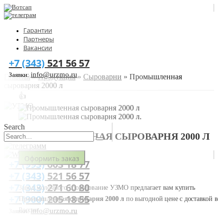
Гарантии
Партнеры
Вакансии
+7 (343)
521 56 57
info@urzmo.ru
Заявки:
Главная
»
Продукция
»
Сыроварни
»
Промышленная
сыроварня 2000 л
👍
Search
ПРОМЫШЛЕННАЯ СЫРОВАРНЯ 2000 Л
Оформить заказ
+7 (993)
603 18 77
+7 (343)
521 56 57
+7 (343)
271 60 80
Завод молочного оборудование УЗМО предлагает вам купить
+7 (900)
205 18 55
Промышленная сыроварня 2000 л
по выгодной цене с доставкой в
России.
info@urzmo.ru
Заявки: