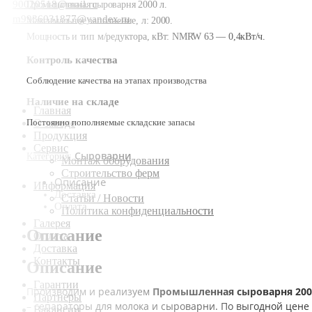
90020518@mail.ru
Промышленная сыроварня 2000 л.
m9936031877@yandex.ru
Максимальное заполнение, л: 2000.
Мощность и тип м/редуктора, кВт: NMRW 63 — 0,4кВт/ч.
Контроль качества
Соблюдение качества на этапах производства
Наличие на складе
Главная
Постоянно пополняемые складские запасы
О заводе
Продукция
Сервис
Сыроварни
Категория:
Монтаж оборудования
Строительство ферм
Описание
Информация
Доставка
Статьи / Новости
Оплата
Политика конфиденциальности
Галерея
Описание
Оплата
Доставка
Контакты
Описание
Гарантии
Производим и реализуем
Промышленная сыроварня 200
Партнеры
– сепараторы для молока и сыроварни. По выгодной цене 
Вакансии