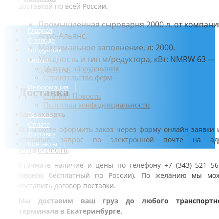
доставкой по всей России.
Промышленная сыроварня 2000 л. от компани
Главная
Агро-Альянс.
О заводе
Максимальное заполнение, л: 2000.
Продукция
Мощность и тип м/редуктора, кВт: NMRW 63 —
Сервис
Монтаж оборудования
0,4кВт/ч.
Строительство ферм
Информация
Доставка
Статьи / Новости
Политика конфиденциальности
Как заказать
Галерея
Оплата
Вы можете оформить заказ через форму онлайн заявки 
Доставка
отправив запрос по электронной почте на ад
Контакты
info@urzmo.ru
.
Уточните наличие и цены по телефону +7 (343) 521 56
(звонок бесплатный по России). По желанию мы мо
составить договор поставки.
Мы доставим ваш груз до любого транспортн
терминала в Екатеринбурге.