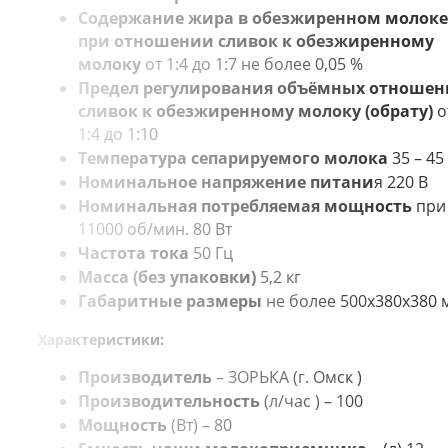
Содержание жира в обезжиренном молоке
при отношении сливок к обезжиренному
молоку
от 1:4 до 1:7 не более 0,05 %
Предел регулирования объёмных отноше
сливок к обезжиренному молоку (обрату)
о
1:4 до 1:10
Температура сепарируемого молока
35 – 45
Номинальное напряжение питани
я 220 В
Номинальная потребляемая мощность
при
11000 об/мин. 80 Вт
Частота тока
50 Гц
Масса (без упаковки)
5,2 кг
Габаритные размеры
не более 500х380х380 
Характеристики:
Производитель
– ЗОРЬКА (г. Омск )
Производительность
(л/час ) – 100
Мощность
(Вт) – 80