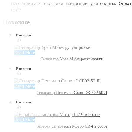
него пришлют счет или квитанцию для оплаты. Оплат
счет.
Похожие
В наличии
👍
Read More
Сепаратор Урал М без регулировки
В наличии
👍
Read More
Сепаратор Пензмаш Салют ЭСБ02 50 Л
В наличии
👍
Read More
Барабан сепаратора Мотор СИЧ в сборе