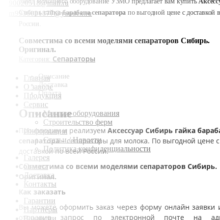
Завод молочного оборудование УЗМО предлагает вам купить
Аксесс
90020518@mail.ru
Сибирь гайка барабана сепаратора
по выгодной цене с доставкой 
m9936031877@yandex.ru
России.
Совместима со всеми моделями сепараторов Сибирь.
Оригинал.
Сепараторы
Категория:
Описание
Главная
Доставка
О заводе
Оплата
Продукция
Сервис
Описание
Монтаж оборудования
Строительство ферм
Производим и реализуем
Аксессуар Сибирь гайка бараб
Информация
Статьи / Новости
сепаратора
– сепараторы для молока. По выгодной цене с
Политика конфиденциальности
доставкой по всей России.
Галерея
Совместима со всеми моделями сепараторов Сибирь.
Оплата
Доставка
Оригинал.
Контакты
Как заказать
Гарантии
Вы можете оформить заказ через форму онлайн заявки 
Партнеры
отправив запрос по электронной почте на ад
Вакансии