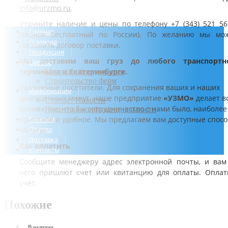
info@urzmo.ru
.
Уточните наличие и цены по телефону +7 (343) 521 56
Главная
(звонок бесплатный по России). По желанию мы мо
О заводе
составить договор поставки.
Продукция
Мы доставим ваш груз до любого транспортн
Сервис
терминала в Екатеринбурге.
Монтаж оборудования
Строительство ферм
Уважаемые посетители. Для сохранения ваших и наших
Информация
драгоценных минут, наше предприятие
«УЗМО»
делает в
Статьи / Новости
возможное, что бы сотрудничество с нами было, наиболее
Политика конфиденциальности
приятное и удобное. Мы предлагаем вам доступные спос
Галерея
Оплата
оплаты.
Доставка
Как оплатить
Контакты
Сообщите менеджеру адрес электронной почты, и вам
него пришлют счет или квитанцию для оплаты. Оплат
счет.
Похожие
В наличии