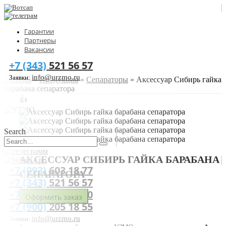
Гарантии
Партнеры
Вакансии
+7 (343)
521 56 57
info@urzmo.ru
Заявки:
Главная
»
Продукция
»
Сепараторы
»
Аксессуар Сибирь гайка
барабана сепаратора
👍
Search
АКСЕССУАР СИБИРЬ ГАЙКА БАРАБАНА
+7 (993)
603 18 77
СЕПАРАТОРА
+7 (343)
521 56 57
+7 (343)
271 60 80
Оформить заказ
+7 (900)
205 18 55
info@urzmo.ru
Заявки: