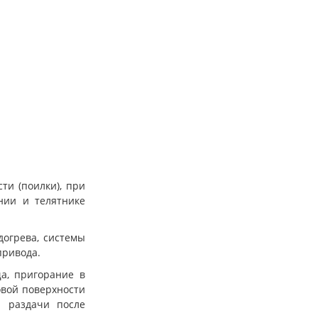
ти (поилки), при
нии и телятнике
догрева, системы
привода.
а, пригорание в
овой поверхности
ы раздачи после