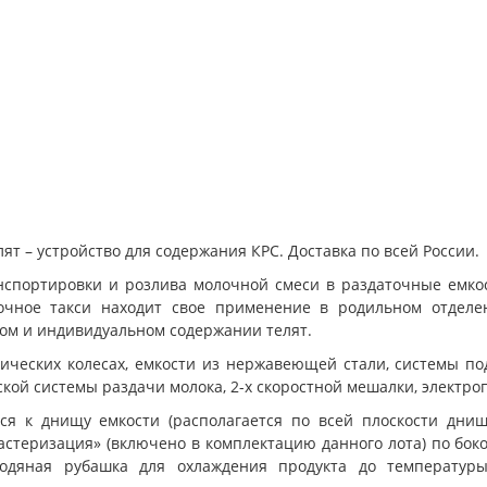
т – устройство для содержания КРС. Доставка по всей России.
нспортировки и розлива молочной смеси в раздаточные емкос
очное такси находит свое применение в родильном отделе
вом и индивидуальном содержании телят.
ических колесах, емкости из нержавеющей стали, системы по
кой системы раздачи молока, 2-х скоростной мешалки, электро
я к днищу емкости (располагается по всей плоскости днищ
астеризация» (включено в комплектацию данного лота) по бок
водяная рубашка для охлаждения продукта до температур