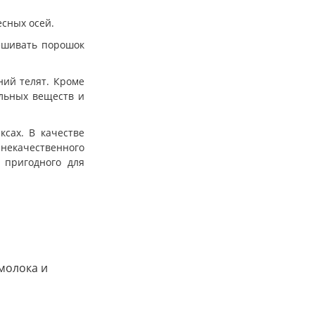
есных осей.
мешивать порошок
ний телят. Кроме
ельных веществ и
сах. В качестве
 некачественного
 пригодного для
молока и