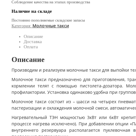
Соблюдение качества на этапах производства
Наличие на складе
Постоянно пополняемые складские запасы
Молочные такси
Категория:
Описание
Доставка
Оплата
Описание
Производим и реализуем молочные такси для выпойки теля
Молочное такси предназначено для приготовления, тра
кормлении телят с помощью пистолета-дозатора. Мол
профилактории. Установка одинаково удобна при группо
Молочное такси состоит из – шасси на четырех пневмат
пастеризации и охлаждения молочной смеси, автоматичес
Нагревательный ТЭН мощностью 3кВт или 6кВт крепитс
процессе нагрева исключено). При добавлении опции «П
внутреннего резервуара располагается пуклевочная 