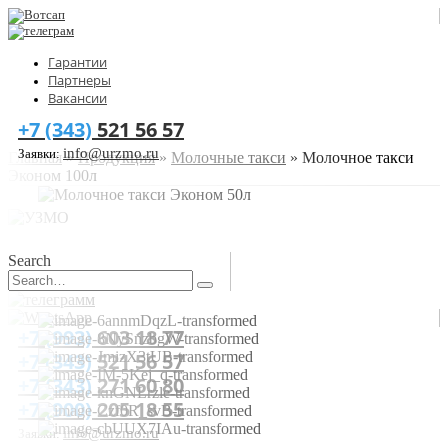
Гарантии
Партнеры
Вакансии
+7 (343)
521 56 57
info@urzmo.ru
Заявки:
Главная
»
Продукция
»
Молочные такси
»
Молочное такси
Эконом 100л
Search
+7 (993)
603 18 77
+7 (343)
521 56 57
+7 (343)
271 60 80
+7 (900)
205 18 55
info@urzmo.ru
Заявки: