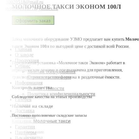
90020518@mail.ru
МОЛОЧНОЕ ТАКСИ ЭКОНОМ 100Л
m9936031877@yandex.ru
Оформить заказ
Завод молочного оборудование УЗМО предлагает вам купить
Молоч
такси Эконом 100л
по выгодной цене с доставкой всей России.
Главная
О заводе
Продукция
Передвижная установка «Молочное такси Эконом» работает в
Сервис
периодическом режиме и предназначена для приготовления,
Монтаж оборудования
Строительство ферм
транспортировки и розлива молока в раздаточные ёмкости.
Информация
Контроль качества
Статьи / Новости
Политика конфиденциальности
Соблюдение качества на этапах производства
Галерея
Оплата
Наличие на складе
Доставка
Постоянно пополняемые складские запасы
Контакты
Молочные такси
Категория:
Гарантии
Описание
Партнеры
Доставка
Вакансии