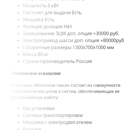
Мощность
6 кВт
Пистолет для выдачи
Есть
Мешалка
Есть
Функция дозации
Нет
Замешивание ЗЦМ
доп. опция +30000 руб.
Электропривод шасси
доп. опция +80000руб
Габаритные размеры
1300х700х1000 мм
Масса
80 кг
Страна-производитель
Россия
Техническое оснащение
Установка «Молочное такси» состоит из совокупности
технологических узлов и систем, обеспечивающих ее
бесперебойную работу:
Бак установки
Система транспортировки
Мешалка с электродвигателем
Крышка