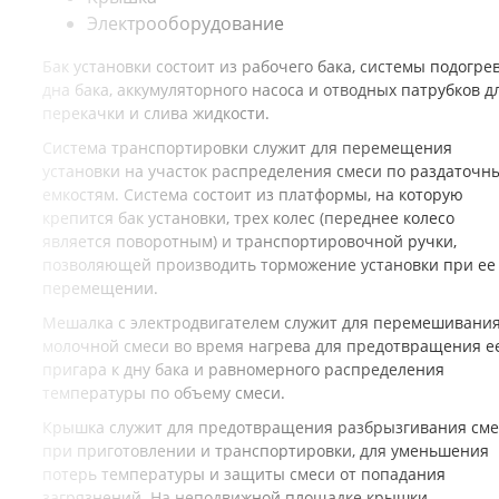
Электрооборудование
Бак установки состоит из рабочего бака, системы подогре
дна бака, аккумуляторного насоса и отводных патрубков д
перекачки и слива жидкости.
Система транспортировки служит для перемещения
установки на участок распределения смеси по раздаточн
емкостям. Система состоит из платформы, на которую
крепится бак установки, трех колес (переднее колесо
является поворотным) и транспортировочной ручки,
позволяющей производить торможение установки при ее
перемещении.
Мешалка с электродвигателем служит для перемешивани
молочной смеси во время нагрева для предотвращения е
пригара к дну бака и равномерного распределения
температуры по объему смеси.
Крышка служит для предотвращения разбрызгивания сме
при приготовлении и транспортировки, для уменьшения
потерь температуры и защиты смеси от попадания
загрязнений. На неподвижной площадке крышки