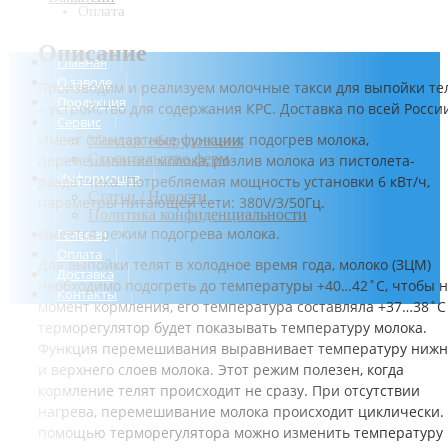
Оплата
Описание
Главная
О заводе
Производим и реализуем молочные такси для выпойки те
Продукция
– устройство для содержания КРС. Доставка по всей Росси
Сервис
Имеет стандартные функции: подогрев молока,
Монтаж оборудования
Строительство ферм
перемешивание молока, розлив молока из пистолета-
Информация
раздатчика. Потребляемая мощность установки 6 кВт/ч,
Статьи / Новости
параметры питающей сети: 380V/3/50Гц.
Политика конфиденциальности
Имеется режим подогрева молока.
Галерея
Оплата
Для выпойки телят в холодное время года, молоко (ЗЦМ)
Доставка
необходимо подогреть до температуры +40…42˚С, чтобы 
Контакты
момент кормления, его температура составляла +37…38˚С
терморегулятор будет показывать температуру молока.
Функция перемешивания выравнивает температуру нижн
и верхнего слоев молока. Этот режим полезен, когда
кормление телят происходит не сразу. При отсутствии
нагрева, перемешивание молока происходит циклически.
помощью терморегулятора можно изменить температуру