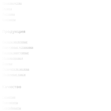
Производство
Оплата
Доставка
Контакты
Продукция
Насосы молочные
Вакуумные установки
Насосы вакуумные
Молокопровод
Поилки
Охладители молока
Молочные такси
Качество
Гарантии
Документы
Сертификаты