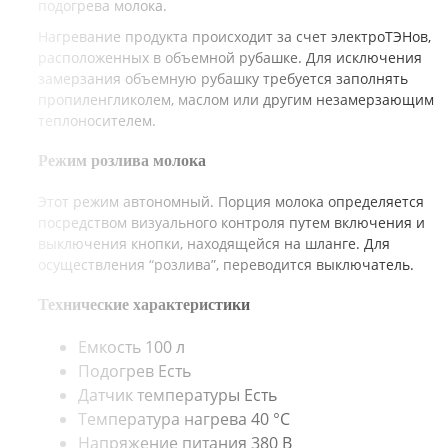
подогрева молока.
Нагревание продукта происходит за счет электроТЭНов,
расположенных в объемной рубашке. Для исключения
замерзания объемную рубашку требуется заполнять
пропиленгликолем, маслом или другим незамерзающим
теплоносителем.
Режим розлива молока
Этот режим автономный. Порция молока определяется
посредством визуального контроля путем включения и
выключения кнопки, находящейся на шланге. Для
осуществления “розлива”, переводится выключатель.
Технические характеристики
Емкость
100 л
Подогрев
Есть
Датчик температуры
Есть
Температура нагрева
40 °С
Напряжение питания
380 В