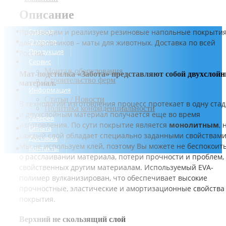
Описание
Главная
Производим и реализуем резиновые напольные покрыти
О заводе
для коровников – маты для животных. Доставка по всей
Продукция
России.
Сервис
Монтаж оборудования
Мат-подстилка «Забота»
представляют собой двухслой
Строительство ферм
материал.
Информация
Статьи / Новости
В технологии изготовления процесс протекает в одну ста
Политика конфиденциальности
и двухслойным материал получается еще во время
Галерея
изготовления. По сути покрытие является
монолитным
, 
Оплата
каждый слой обладает специально заданными свойствами
Доставка
Мы не используем клей, поэтому Вы можете не беспокоит
Контакты
о расслаивании материала, потери прочности и проблем,
свойственных другим материалам. Используемый EVA-
полимер вулканизирован, что обеспечивает высокие
прочностные, эластические и амортизационные свойства
покрытия.
Верхний не скользящий слой