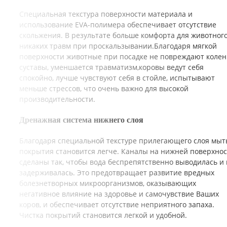
Специальная текстура поверхности материала и
использование EVA-полимера обеспечивает отсутствие
скольжения. В результате больше комфорта для животного
никаких травм при проскальзывании.Благодаря мягкой
поверхности животные при посадке не повреждают колен
суставы, уменшается травматизм,коровы ведут себя
спокойно, лучше чувствуют себя в стойле, испытывают
меньше стрессов, что очень важно для высокой
производительности.
Дренажная система нижнего слоя
Благодаря специальной текстуре прилегающего слоя мыт
покрытия становится легче. Каналы на нижней поверхно
сделаны так, чтобы вода беспрепятственно выводилась и 
задерживалась. Это предотвращает развитие вредных
болезнетворных микроорганизмов, оказывающих
негативное влияние на здоровье и самочувствие Ваших
коров, и обеспечивает отсутствие неприятного запаха.
Чистка покрытий становится легкой и удобной.