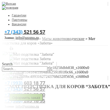
Гарантии
Партнеры
Вакансии
+7 (343)
521 56 57
info@urzmo.ru
Заявки:
Главная
»
Продукция
»
Маты животноводческие
»
Мат
подстилка для коров «Забота»
👍
Search
+7 (993)
603 18 77
МАТ ПОДСТИЛКА ДЛЯ КОРОВ “ЗАБОТА
+7 (343)
521 56 57
+7 (343)
271 60 80
Оформить заказ
+7 (900)
205 18 55
info@urzmo.ru
Заявки: