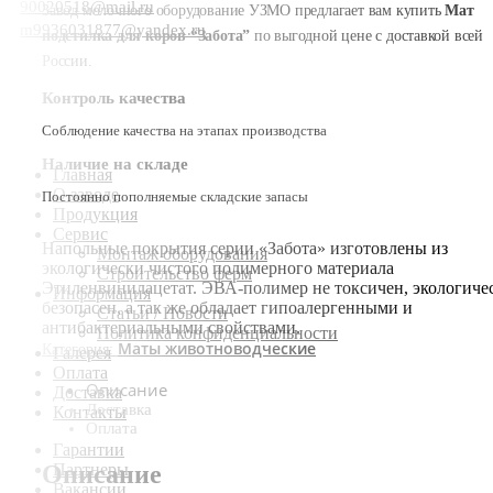
90020518@mail.ru
Завод молочного оборудование УЗМО предлагает вам купить
Мат
m9936031877@yandex.ru
подстилка для коров “Забота”
по выгодной цене с доставкой всей
России.
Контроль качества
Соблюдение качества на этапах производства
Наличие на складе
Главная
О заводе
Постоянно пополняемые складские запасы
Продукция
Сервис
Напольные покрытия серии «Забота» изготовлены из
Монтаж оборудования
экологически чистого полимерного материала
Строительство ферм
Этиленвинилацетат. ЭВА-полимер не токсичен, экологиче
Информация
безопасен, а так же обладает гипоалергенными и
Статьи / Новости
антибактериальными свойствами.
Политика конфиденциальности
Маты животноводческие
Категория:
Галерея
Оплата
Описание
Доставка
Доставка
Контакты
Оплата
Гарантии
Описание
Партнеры
Вакансии