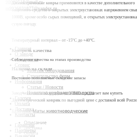
90020518@mail.ru
Диэлектрические ковры
применяются в качестве дополнительного
m9936031877@yandex.ru
защитного средства в закрытых электроустановках напряжением св
1000В, кроме особо сырых помещений, и открытых электроустановка
сухую погоду.
Температурный интервал – от -15°С до +40°С.
Главная
Контроль качества
О заводе
Продукция
Соблюдение качества на этапах производства
Сервис
Наличие на складе
Монтаж оборудования
Строительство ферм
Постоянно пополняемые складские запасы
Информация
Статьи / Новости
Политика конфиденциальности
Завод молочного оборудование УЗМО предлагает вам купить
Галерея
Диэлектрический коврик
по выгодной цене с доставкой всей Росси
Оплата
Доставка
Маты животноводческие
Категория:
Контакты
Описание
Гарантии
Доставка
Партнеры
Оплата
Вакансии