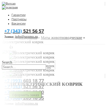
Гарантии
Партнеры
Вакансии
+7 (343)
521 56 57
info@urzmo.ru
Заявки:
Главная
»
Продукция
»
Маты животноводческие
»
Диэлектрический коврик
👍
Search
+7 (993)
603 18 77
ДИЭЛЕКТРИЧЕСКИЙ КОВРИК
+7 (343)
521 56 57
+7 (343)
271 60 80
Оформить заказ
+7 (900)
205 18 55
info@urzmo.ru
Заявки: