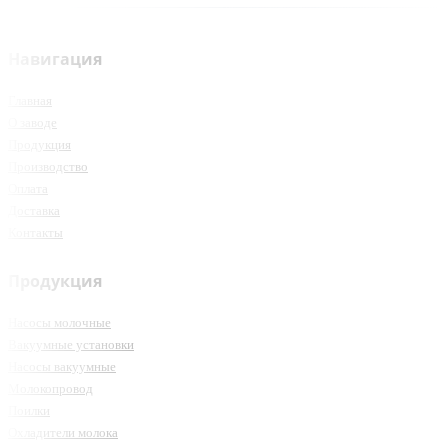
Навигация
Главная
О заводе
Продукция
Производство
Оплата
Доставка
Контакты
Продукция
Насосы молочные
Вакуумные установки
Насосы вакуумные
Молокопровод
Поилки
Охладители молока