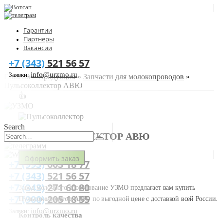
Гарантии
Партнеры
Вакансии
+7 (343)
521 56 57
info@urzmo.ru
Заявки:
Главная
»
Продукция
»
Запчасти для молокопроводов
»
Пульсоколлектор АВЮ
👍
Search
ПУЛЬСОКОЛЛЕКТОР АВЮ
Оформить заказ
+7 (993)
603 18 77
+7 (343)
521 56 57
+7 (343)
271 60 80
Завод молочного оборудование УЗМО предлагает вам купить
+7 (900)
205 18 55
Пульсоколлектор АВЮ
по выгодной цене с доставкой всей России.
info@urzmo.ru
Заявки:
Контроль качества