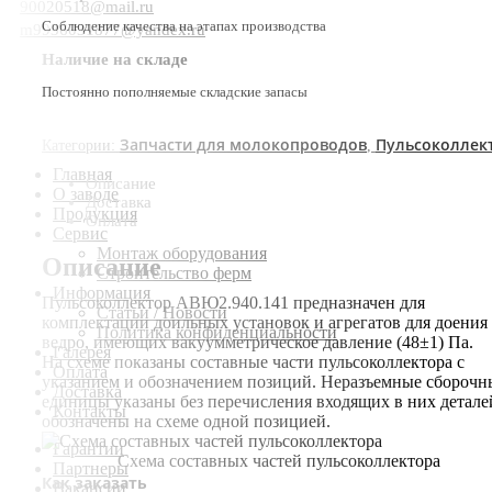
90020518@mail.ru
Соблюдение качества на этапах производства
m9936031877@yandex.ru
Наличие на складе
Постоянно пополняемые складские запасы
Запчасти для молокопроводов
Пульсоколлек
Категории:
,
Главная
Описание
О заводе
Доставка
Продукция
Оплата
Сервис
Монтаж оборудования
Описание
Строительство ферм
Информация
Пульсоколлектор АВЮ2.940.141 предназначен для
Статьи / Новости
комплектации доильных установок и агрегатов для доения
Политика конфиденциальности
ведро, имеющих вакуумметрическое давление (48±1) Па.
Галерея
На схеме показаны составные части пульсоколлектора с
Оплата
указанием и обозначением позиций. Неразъемные сборочн
Доставка
единицы указаны без перечисления входящих в них детале
Контакты
обозначены на схеме одной позицией.
Гарантии
Схема составных частей пульсоколлектора
Партнеры
Как заказать
Вакансии