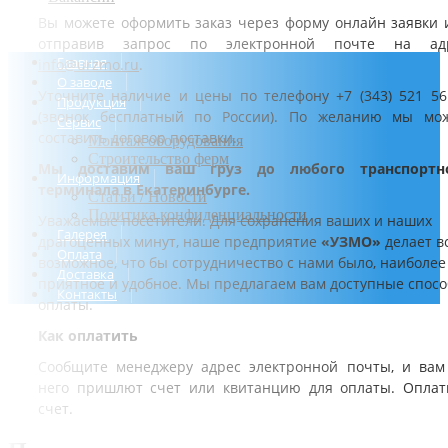
Вы можете оформить заказ через форму онлайн заявки 
отправив запрос по электронной почте на ад
Главная
info@urzmo.ru
.
О заводе
Уточните наличие и цены по телефону +7 (343) 521 56
Продукция
(звонок бесплатный по России). По желанию мы мо
Сервис
составить договор поставки.
Монтаж оборудования
Строительство ферм
Мы доставим ваш груз до любого транспортн
Информация
терминала в Екатеринбурге.
Статьи / Новости
Политика конфиденциальности
Уважаемые посетители. Для сохранения ваших и наших
Галерея
драгоценных минут, наше предприятие
«УЗМО»
делает в
Оплата
возможное, что бы сотрудничество с нами было, наиболее
Доставка
приятное и удобное. Мы предлагаем вам доступные спос
Контакты
оплаты.
Как оплатить
Сообщите менеджеру адрес электронной почты, и вам
него пришлют счет или квитанцию для оплаты. Оплат
счет.