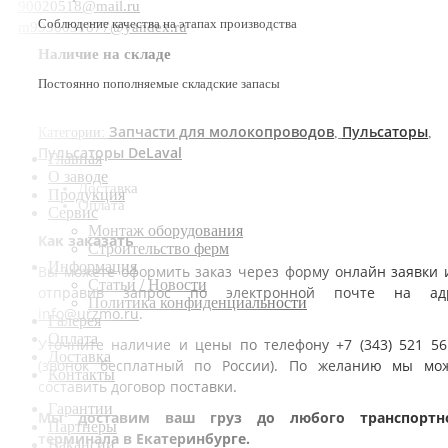
90020518@mail.ru
Соблюдение качества на этапах производства
m9936031877@yandex.ru
Наличие на складе
Постоянно пополняемые складские запасы
Запчасти для молокопроводов
Пульсаторы
Категории:
,
,
Пульсаторы DeLaval
Главная
О заводе
Доставка
Продукция
Оплата
Сервис
Монтаж оборудования
Как заказать
Строительство ферм
Информация
Вы можете оформить заказ через форму онлайн заявки 
Статьи / Новости
отправив запрос по электронной почте на ад
Политика конфиденциальности
info@urzmo.ru
.
Галерея
Оплата
Уточните наличие и цены по телефону +7 (343) 521 56
Доставка
(звонок бесплатный по России). По желанию мы мо
Контакты
составить договор поставки.
Гарантии
Мы доставим ваш груз до любого транспортн
Партнеры
терминала в Екатеринбурге.
Вакансии