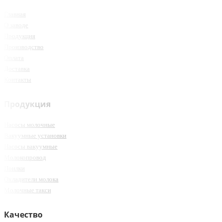
Главная
О заводе
Продукция
Производство
Оплата
Доставка
Контакты
Продукция
Насосы молочные
Вакуумные установки
Насосы вакуумные
Молокопровод
Поилки
Охладители молока
Молочные такси
Качество