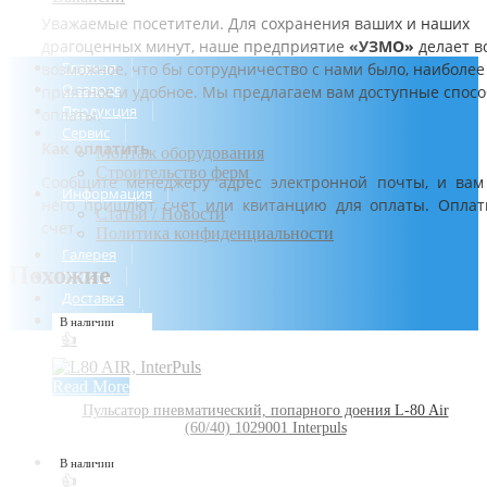
Уважаемые посетители. Для сохранения ваших и наших
драгоценных минут, наше предприятие
«УЗМО»
делает в
Главная
возможное, что бы сотрудничество с нами было, наиболее
О заводе
приятное и удобное. Мы предлагаем вам доступные спос
Продукция
оплаты.
Сервис
Как оплатить
Монтаж оборудования
Строительство ферм
Сообщите менеджеру адрес электронной почты, и вам
Информация
него пришлют счет или квитанцию для оплаты. Оплат
Статьи / Новости
счет.
Политика конфиденциальности
Галерея
Похожие
Оплата
Доставка
Контакты
В наличии
👍
Read More
Пульсатор пневматический, попарного доения L-80 Air
(60/40) 1029001 Interpuls
В наличии
👍