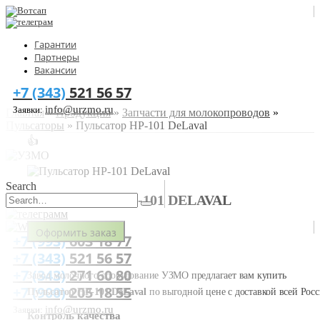
Гарантии
Партнеры
Вакансии
+7 (343)
521 56 57
info@urzmo.ru
Заявки:
Главная
»
Продукция
»
Запчасти для молокопроводов
»
Пульсаторы
»
Пульсатор HP-101 DeLaval
👍
Search
ПУЛЬСАТОР HP-101 DELAVAL
Оформить заказ
+7 (993)
603 18 77
+7 (343)
521 56 57
+7 (343)
271 60 80
Завод молочного оборудование УЗМО предлагает вам купить
+7 (900)
205 18 55
Пульсатор HP-101 DeLaval
по выгодной цене с доставкой всей Росс
info@urzmo.ru
Заявки:
Контроль качества