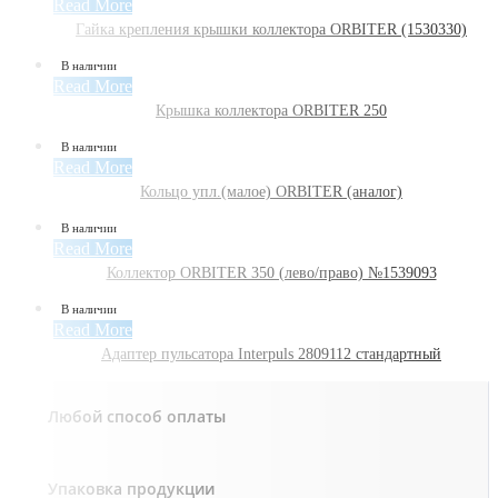
Read More
Гайка крепления крышки коллектора ORBITER (1530330)
В наличии
Read More
Крышка коллектора ORBITER 250
В наличии
Read More
Кольцо упл.(малое) ORBITER (аналог)
В наличии
Read More
Коллектор ORBITER 350 (лево/право) №1539093
В наличии
Read More
Адаптер пульсатора Interpuls 2809112 стандартный
Любой способ оплаты
Упаковка продукции