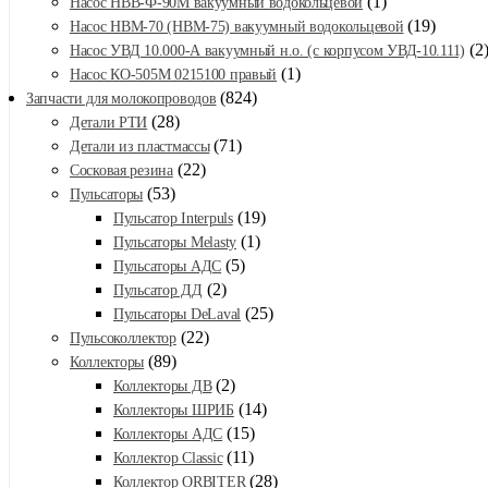
(1)
Насос НВВ-Ф-90М вакуумный водокольцевой
(19)
Насос НВМ-70 (НВМ-75) вакуумный водокольцевой
(2
Насос УВД 10.000-А вакуумный н.о. (с корпусом УВД-10.111)
(1)
Насос КО-505М 0215100 правый
(824)
Запчасти для молокопроводов
(28)
Детали РТИ
(71)
Детали из пластмассы
(22)
Сосковая резина
(53)
Пульсаторы
(19)
Пульсатор Interpuls
(1)
Пульсаторы Melasty
(5)
Пульсаторы АДС
(2)
Пульсатор ДД
(25)
Пульсаторы DeLaval
(22)
Пульсоколлектор
(89)
Коллекторы
(2)
Коллекторы ДВ
(14)
Коллекторы ШРИБ
(15)
Коллекторы АДС
(11)
Коллектор Classic
(28)
Коллектор ORBITER