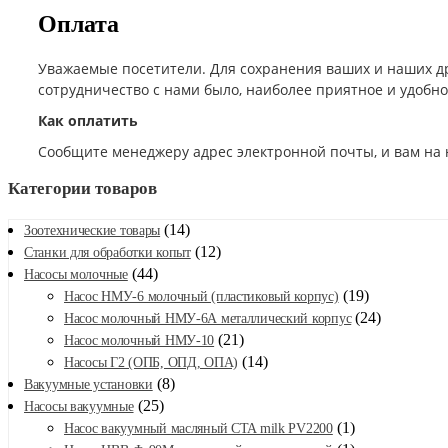
Оплата
Уважаемые посетители. Для сохранения ваших и наших д
сотрудничество с нами было, наиболее приятное и удобн
Как оплатить
Сообщите менеджеру адрес электронной почты, и вам на 
Категории товаров
(14)
Зоотехнические товары
(12)
Станки для обработки копыт
(44)
Насосы молочные
(19)
Насос НМУ-6 молочный (пластиковый корпус)
(24)
Насос молочный НМУ-6А металлический корпус
(21)
Насос молочный НМУ-10
(14)
Насосы Г2 (ОПБ, ОПД, ОПА)
(8)
Вакуумные установки
(25)
Насосы вакуумные
(1)
Насос вакуумный масляный CTA milk PV2200