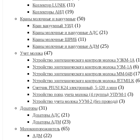
(11)
Коллектор LUNIK
(19)
Коллекторы АИД
(50)
Краны молочные и вакуумные
(1)
Кран вакуумный УИД
(21)
Краны молочные и вакуумные АДС
(11)
Краны молочные ШРИБ
(25)
Краны молочные и вакуумные АДМ
(47)
Учет молока
(1
Устройство зоотехнического контроля молока УЗКМ-1А
(6)
Устройство зоотехнического контроля молока УЗМ-1А
(17
Устройство зоотехнического контроля молока ММ-04В
(6
Устройство зоотехнического контроля молока JETMILK
(3)
Счетчик PIUSI K24 электронный, 5-120 л.мин
(3)
Устройство порц.учета молока (4 группы) УПУМ-1
(3)
Устройство учета молока УУМ-2 (без провода)
(31)
Дозаторы
(21)
Дозаторы АДС
(23)
Дозаторы АДМ
(65)
Молокоопорожнитель
(22)
АДМ