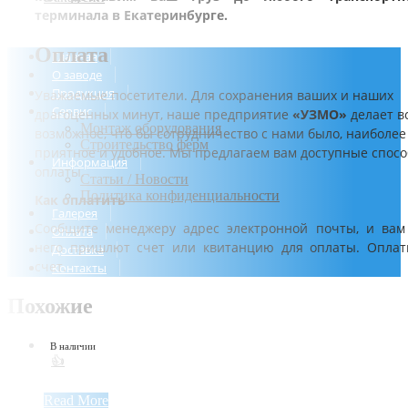
терминала в Екатеринбурге.
Оплата
Главная
О заводе
Продукция
Уважаемые посетители. Для сохранения ваших и наших
Сервис
драгоценных минут, наше предприятие
«УЗМО»
делает в
Монтаж оборудования
возможное, что бы сотрудничество с нами было, наиболее
Строительство ферм
приятное и удобное. Мы предлагаем вам доступные спос
Информация
оплаты.
Статьи / Новости
Политика конфиденциальности
Как оплатить
Галерея
Сообщите менеджеру адрес электронной почты, и вам
Оплата
него пришлют счет или квитанцию для оплаты. Оплат
Доставка
счет.
Контакты
Похожие
В наличии
👍
Read More