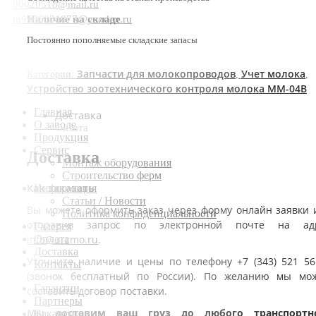
90020518@mail.ru
Наличие на складе
m9936031877@yandex.ru
Постоянно пополняемые складские запасы
Запчасти для молокопроводов
Учет молока
Категории:
,
,
Устройство зоотехнического контроля молока ММ-04В
Главная
Доставка
О заводе
Оплата
Продукция
Сервис
Доставка
Монтаж оборудования
Строительство ферм
Как заказать
Информация
Статьи / Новости
Вы можете оформить заказ через форму онлайн заявки 
Политика конфиденциальности
отправив запрос по электронной почте на ад
Галерея
Оплата
info@urzmo.ru
.
Доставка
Уточните наличие и цены по телефону +7 (343) 521 56
Контакты
(звонок бесплатный по России). По желанию мы мо
Гарантии
составить договор поставки.
Партнеры
Мы доставим ваш груз до любого транспортн
Вакансии