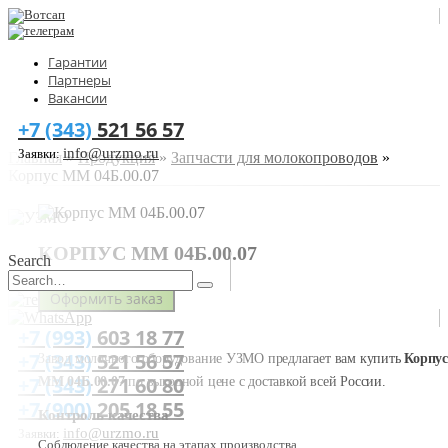
Гарантии
Партнеры
Вакансии
+7 (343)
521 56 57
info@urzmo.ru
Заявки:
Главная
»
Продукция
»
Запчасти для молокопроводов
»
Корпус ММ 04Б.00.07
КОРПУС ММ 04Б.00.07
Search
Оформить заказ
+7 (993)
603 18 77
+7 (343)
521 56 57
Завод молочного оборудование УЗМО предлагает вам купить
Корпус
+7 (343)
271 60 80
ММ 04Б.00.07
по выгодной цене с доставкой всей России.
+7 (900)
205 18 55
Контроль качества
info@urzmo.ru
Заявки:
Соблюдение качества на этапах производства