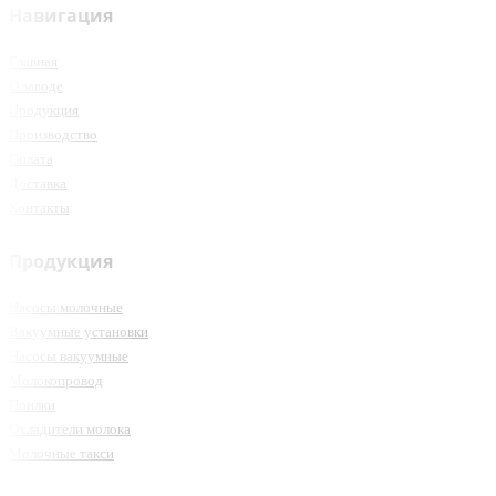
Навигация
Главная
О заводе
Продукция
Производство
Оплата
Доставка
Контакты
Продукция
Насосы молочные
Вакуумные установки
Насосы вакуумные
Молокопровод
Поилки
Охладители молока
Молочные такси