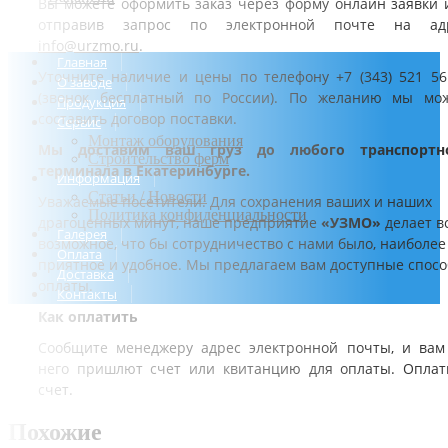
Вы можете оформить заказ через форму онлайн заявки 
отправив запрос по электронной почте на ад
info@urzmo.ru
.
Главная
Уточните наличие и цены по телефону +7 (343) 521 56
О заводе
(звонок бесплатный по России). По желанию мы мо
Продукция
составить договор поставки.
Сервис
Монтаж оборудования
Мы доставим ваш груз до любого транспортн
Строительство ферм
терминала в Екатеринбурге.
Информация
Статьи / Новости
Уважаемые посетители. Для сохранения ваших и наших
Политика конфиденциальности
драгоценных минут, наше предприятие
«УЗМО»
делает в
Галерея
возможное, что бы сотрудничество с нами было, наиболее
Оплата
приятное и удобное. Мы предлагаем вам доступные спос
Доставка
оплаты.
Контакты
Как оплатить
Сообщите менеджеру адрес электронной почты, и вам
него пришлют счет или квитанцию для оплаты. Оплат
счет.
Похожие