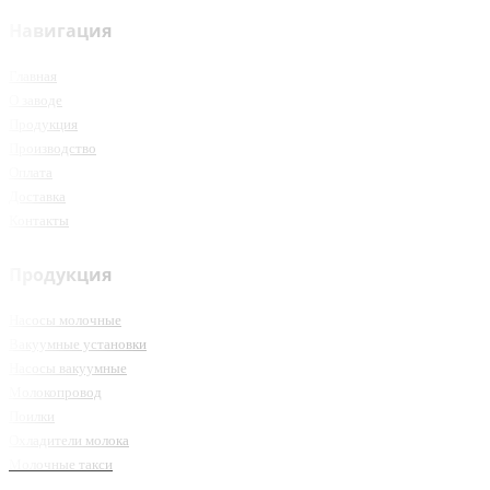
Навигация
Главная
О заводе
Продукция
Производство
Оплата
Доставка
Контакты
Продукция
Насосы молочные
Вакуумные установки
Насосы вакуумные
Молокопровод
Поилки
Охладители молока
Молочные такси