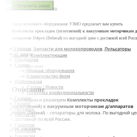
90020518@mail.ru
Оформить заказ
m9936031877@yandex.ru
Завод молочного оборудование УЗМО предлагает вам купить
Комплекты прокладок (уплотнений) к вакуумным моторчикам д
аппаратов Delpro (Delaval)
по выгодной цене с доставкой всей Росс
Запчасти для молокопроводов
Пульсаторы
Главная
Категории:
,
О заводе
DeLaval
Комплектующие
,
Продукция
Сервис
Описание
Монтаж оборудования
Доставка
Строительство ферм
Оплата
Информация
Статьи / Новости
Описание
Политика конфиденциальности
Галерея
Производим и реализуем
Комплекты прокладок
Оплата
(уплотнений) к вакуумным моторчикам д/аппаратов
Доставка
Delpro (Delaval)
– сепараторы для молока. По выгодной це
Контакты
с доставкой по всей России.
Гарантии
Как заказать
Партнеры
Вакансии