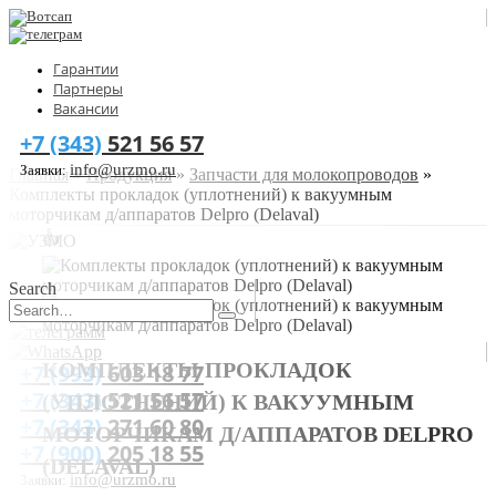
Гарантии
Партнеры
Вакансии
+7 (343)
521 56 57
info@urzmo.ru
Заявки:
Главная
»
Продукция
»
Запчасти для молокопроводов
»
Комплекты прокладок (уплотнений) к вакуумным
моторчикам д/аппаратов Delpro (Delaval)
👍
Search
КОМПЛЕКТЫ ПРОКЛАДОК
+7 (993)
603 18 77
+7 (343)
521 56 57
(УПЛОТНЕНИЙ) К ВАКУУМНЫМ
+7 (343)
271 60 80
МОТОРЧИКАМ Д/АППАРАТОВ DELPRO
+7 (900)
205 18 55
(DELAVAL)
info@urzmo.ru
Заявки: