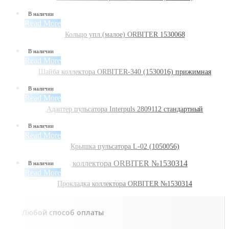
В наличии
Read More
Кольцо упл.(малое) ORBITER 1530068
В наличии
Read More
Шайба коллектора ORBITER-340 (1530016) прижимная
В наличии
Read More
Адаптер пульсатора Interpuls 2809112 стандартный
В наличии
Read More
Крышка пульсатора L-02 (1050056)
В наличии
Read More
Прокладка коллектора ORBITER №1530314
Любой способ оплаты