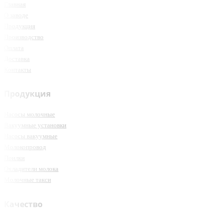
Главная
О заводе
Продукция
Производство
Оплата
Доставка
Контакты
Продукция
Насосы молочные
Вакуумные установки
Насосы вакуумные
Молокопровод
Поилки
Охладители молока
Молочные такси
Качество