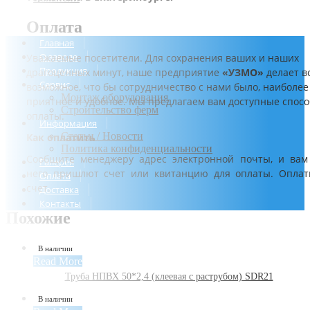
Оплата
Главная
О заводе
Уважаемые посетители. Для сохранения ваших и наших
Продукция
драгоценных минут, наше предприятие
«УЗМО»
делает в
Сервис
возможное, что бы сотрудничество с нами было, наиболее
Монтаж оборудования
приятное и удобное. Мы предлагаем вам доступные спос
Строительство ферм
оплаты.
Информация
Статьи / Новости
Как оплатить
Политика конфиденциальности
Сообщите менеджеру адрес электронной почты, и вам
Галерея
него пришлют счет или квитанцию для оплаты. Оплат
Оплата
счет.
Доставка
Контакты
Похожие
В наличии
Read More
Труба НПВХ 50*2,4 (клеевая с раструбом) SDR21
В наличии