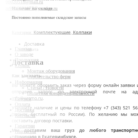
90020518@mail.ru
Наличие на складе
m9936031877@yandex.ru
Постоянно пополняемые складские запасы
Комплектующие
Колпаки
Категории:
,
Доставка
Главная
Оплата
О заводе
Продукция
Доставка
Сервис
Монтаж оборудования
Как заказать
Строительство ферм
Информация
Вы можете оформить заказ через форму онлайн заявки 
Статьи / Новости
отправив запрос по электронной почте на ад
Политика конфиденциальности
info@urzmo.ru
.
Галерея
Оплата
Уточните наличие и цены по телефону +7 (343) 521 56
Доставка
(звонок бесплатный по России). По желанию мы мо
Контакты
составить договор поставки.
Гарантии
Мы доставим ваш груз до любого транспортн
Партнеры
терминала в Екатеринбурге.
Вакансии