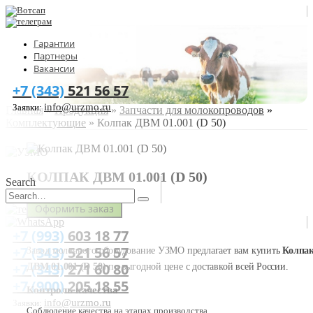
Гарантии
Партнеры
Вакансии
+7 (343)
521 56 57
info@urzmo.ru
Заявки:
Главная
»
Продукция
»
Запчасти для молокопроводов
»
Комплектующие
»
Колпак ДВМ 01.001 (D 50)
КОЛПАК ДВМ 01.001 (D 50)
Search
Оформить заказ
+7 (993)
603 18 77
+7 (343)
521 56 57
Завод молочного оборудование УЗМО предлагает вам купить
Колпа
+7 (343)
271 60 80
ДВМ 01.001 (D 50)
по выгодной цене с доставкой всей России.
+7 (900)
205 18 55
Контроль качества
info@urzmo.ru
Заявки:
Соблюдение качества на этапах производства