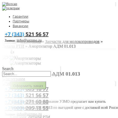
Гарантии
Партнеры
Вакансии
+7 (343)
521 56 57
info@urzmo.ru
Заявки:
Главная
»
Продукция
»
Запчасти для молокопроводов
»
Детали РТИ
»
Амортизатор АДМ 01.013
👍
Search
АМОРТИЗАТОР АДМ 01.013
Оформить заказ
+7 (993)
603 18 77
+7 (343)
521 56 57
+7 (343)
271 60 80
Завод молочного оборудование УЗМО предлагает вам купить
+7 (900)
205 18 55
Амортизатор АДМ 01.013
по выгодной цене с доставкой всей Росси
info@urzmo.ru
Заявки:
Детали РТИ
Категория: