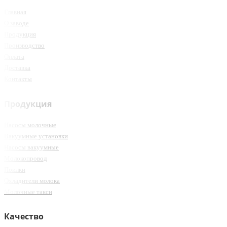
Главная
О заводе
Продукция
Производство
Оплата
Доставка
Контакты
Продукция
Насосы молочные
Вакуумные установки
Насосы вакуумные
Молокопровод
Поилки
Охладители молока
Молочные такси
Качество