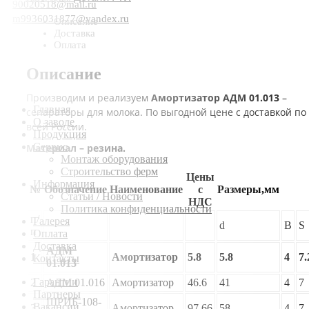
90020518@mail.ru
m9936031877@yandex.ru
Описание
Доставка
Оплата
Описание
Производим и реализуем
Амортизатор АДМ 01.013
–
Главная
сепараторы для молока. По выгодной цене с доставкой по
О заводе
всей России.
Продукция
Сервис
Материал – резина.
Монтаж оборудования
Строительство ферм
Цены
Информация
№
Обозначение
Наименование
с
Размеры,мм
Статьи / Новости
НДС
Политика конфиденциальности
п/
Галерея
d
B
S
п
Оплата
Доставка
АДМ
1
Амортизатор
5.8
5.8
4
7.
Контакты
01.013
Гарантии
2
АДМ 01.016
Амортизатор
46.6
41
4
7
Партнеры
ШРИБ-108-
Вакансии
3
Амортизатор
97.66
58
4
7