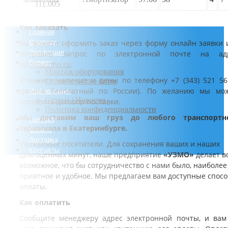
311.005
Как заказать
Главная
О заводе
Вы можете оформить заказ через форму онлайн заявки 
Продукция
отправив запрос по электронной почте на ад
Сервис
info@urzmo.ru
.
Монтаж оборудования
Уточните наличие и цены по телефону +7 (343) 521 56
Строительство ферм
(звонок бесплатный по России). По желанию мы мо
Информация
Статьи / Новости
составить договор поставки.
Политика конфиденциальности
Мы доставим ваш груз до любого транспортн
Галерея
терминала в Екатеринбурге.
Оплата
Доставка
Уважаемые посетители. Для сохранения ваших и наших
Контакты
драгоценных минут, наше предприятие
«УЗМО»
делает в
возможное, что бы сотрудничество с нами было, наиболее
приятное и удобное. Мы предлагаем вам доступные спос
оплаты.
Как оплатить
Сообщите менеджеру адрес электронной почты, и вам