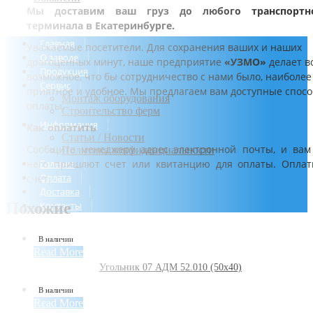
Мы доставим ваш груз до любого транспортн
терминала в Екатеринбурге.
Главная
Уважаемые посетители. Для сохранения ваших и наших
О заводе
драгоценных минут, наше предприятие
«УЗМО»
делает в
Продукция
возможное, что бы сотрудничество с нами было, наиболее
Сервис
приятное и удобное. Мы предлагаем вам доступные спос
Монтаж оборудования
оплаты.
Строительство ферм
Информация
Как оплатить
Статьи / Новости
Сообщите менеджеру адрес электронной почты, и вам
Политика конфиденциальности
него пришлют счет или квитанцию для оплаты. Оплат
Галерея
Оплата
счет.
Доставка
Контакты
Похожие
В наличии
Read More
Угольник 07 АДМ 52.010 (50х40)
В наличии
Read More