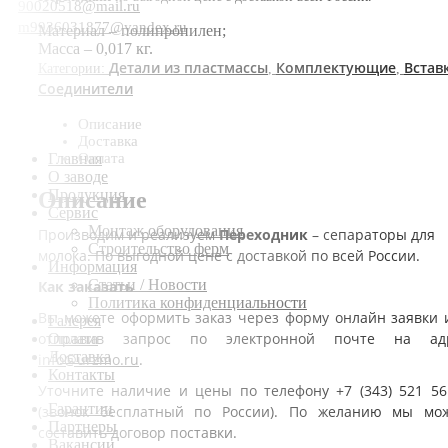
90020518@mail.ru
m9936031877@yandex.ru
Материал – полипропилен;
Масса – 0,017 кг.
Детали из пластмассы
Комплектующие
Вставк
Категории:
,
,
Соединители
Описание
Доставка
Оплата
Главная
О заводе
Продукция
Описание
Сервис
Монтаж оборудования
Производим и реализуем
Переходник
– сепараторы для
Строительство ферм
молока. По выгодной цене с доставкой по всей России.
Информация
Статьи / Новости
Как заказать
Политика конфиденциальности
Вы можете оформить заказ через форму онлайн заявки 
Галерея
отправив запрос по электронной почте на ад
Оплата
Доставка
info@urzmo.ru
.
Контакты
Уточните наличие и цены по телефону +7 (343) 521 56
Гарантии
(звонок бесплатный по России). По желанию мы мо
Партнеры
составить договор поставки.
Вакансии