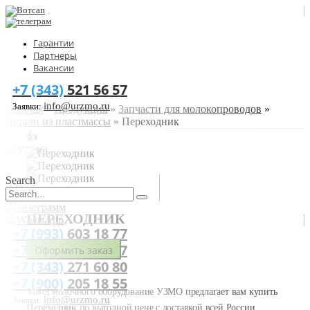
Гарантии
Партнеры
Вакансии
+7 (343)
521 56 57
info@urzmo.ru
Заявки:
Главная
»
Продукция
»
Запчасти для молокопроводов
»
Детали из пластмассы
»
Переходник
👍
Search
ПЕРЕХОДНИК
+7 (993)
603 18 77
+7 (343)
521 56 57
Оформить заказ
+7 (343)
271 60 80
+7 (900)
205 18 55
Завод молочного оборудование УЗМО предлагает вам купить
info@urzmo.ru
Заявки:
Переходник
по выгодной цене с доставкой всей России.