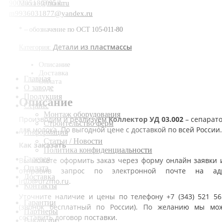
90020518@mail.ru
Масса -0,095 кг.
m9936031877@yandex.ru
* – обозначение по ОСТ 105-011-80
Детали из пластмассы
Категория:
Описание
Доставка
Главная
Оплата
О заводе
Продукция
Описание
Сервис
Монтаж оборудования
Производим и реализуем
Коллектор УД 03.002
– сепарат
Строительство ферм
для молока. По выгодной цене с доставкой по всей России.
Информация
Статьи / Новости
Как заказать
Политика конфиденциальности
Галерея
Вы можете оформить заказ через форму онлайн заявки 
Оплата
отправив запрос по электронной почте на ад
Доставка
info@urzmo.ru
.
Контакты
Уточните наличие и цены по телефону +7 (343) 521 56
Гарантии
(звонок бесплатный по России). По желанию мы мо
Партнеры
составить договор поставки.
Вакансии