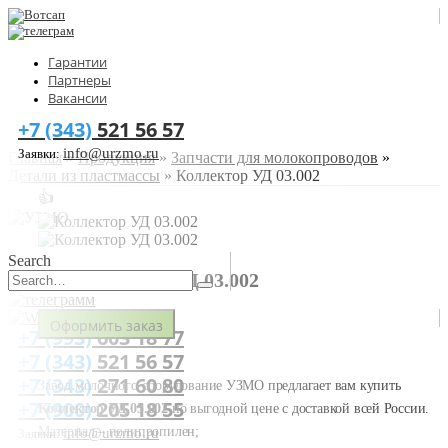
Гарантии
Партнеры
Вакансии
+7 (343)
521 56 57
info@urzmo.ru
Заявки:
Главная
»
Продукция
»
Запчасти для молокопроводов
»
Детали из пластмассы
»
Коллектор УД 03.002
👍
Search
КОЛЛЕКТОР УД 03.002
Оформить заказ
+7 (993)
603 18 77
+7 (343)
521 56 57
+7 (343)
271 60 80
Завод молочного оборудование УЗМО предлагает вам купить
+7 (900)
205 18 55
Коллектор УД 03.002
по выгодной цене с доставкой всей России.
Материал – полипропилен;
info@urzmo.ru
Заявки: