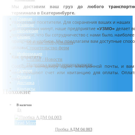
Мы доставим ваш груз до любого транспортн
терминала в Екатеринбурге.
Главная
Уважаемые посетители. Для сохранения ваших и наших
О заводе
драгоценных минут, наше предприятие
«УЗМО»
делает в
Продукция
возможное, что бы сотрудничество с нами было, наиболее
Сервис
приятное и удобное. Мы предлагаем вам доступные спос
Монтаж оборудования
оплаты.
Строительство ферм
Информация
Как оплатить
Статьи / Новости
Политика конфиденциальности
Сообщите менеджеру адрес электронной почты, и вам
Галерея
него пришлют счет или квитанцию для оплаты. Оплат
Оплата
счет.
Доставка
Контакты
Похожие
В наличии
👍
Read More
Пробка АДМ 04.003