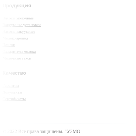
Продукция
Насосы молочные
Вакуумные установки
Насосы вакуумные
Молокопровод
Поилки
Охладители молока
Молочные такси
Качество
Гарантии
Документы
Сертификаты
© 2022 Все права защищены. "УЗМО"