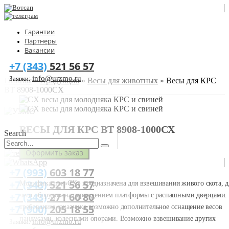
Гарантии
Партнеры
Вакансии
+7 (343)
521 56 57
info@urzmo.ru
Заявки:
Главная
»
Продукция
»
Весы для животных
»
Весы для КРС
ВТ 8908-1000СХ
ВЕСЫ ДЛЯ КРС ВТ 8908-1000СХ
Search
Оформить заказ
+7 (993)
603 18 77
+7 (343)
521 56 57
Модификация «СХ» предназначена для взвешивания живого скота, д
+7 (343)
271 60 80
чего оборудована ограждением платформы с распашными дверцами.
+7 (900)
205 18 55
требованию заказчика возможно дополнительное оснащение весов
пандусами, колесными опорами. Возможно взвешивание других
info@urzmo.ru
Заявки: