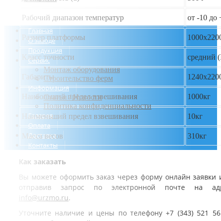
Рабочий диапазон температур
от -10 до
Главная
Размер платформы
1000х220
О заводе
Продукция
Класс точности
средний (I
Сервис
Монтаж оборудования
Габариты
1240х220
Строительство ферм
Информация
Наибольший предел взвешивания
1000кг
Статьи / Новости
Политика конфиденциальности
Галерея
Наименьший предел взвешивания
10кг
Оплата
Доставка
Масса весов
310кг
Контакты
Как заказать
Вы можете оформить заказ через форму онлайн заявки 
отправив запрос по электронной почте на ад
info@urzmo.ru
.
Уточните наличие и цены по телефону +7 (343) 521 56