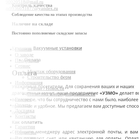
90020518@mail.ru
Контроль качества
m9936031877@yandex.ru
Соблюдение качества на этапах производства
Наличие на складе
Постоянно пополняемые складские запасы
Вакуумные установки
Категория:
Главная
О заводе
Оплата
Продукция
Сервис
Оплата
Монтаж оборудования
Строительство ферм
Информация
Уважаемые посетители. Для сохранения ваших и наших
Статьи / Новости
драгоценных минут, наше предприятие
«УЗМО»
делает в
Политика конфиденциальности
возможное, что бы сотрудничество с нами было, наиболее
Галерея
Оплата
приятное и удобное. Мы предлагаем вам доступные спос
Доставка
оплаты.
Контакты
Как оплатить
Гарантии
Сообщите менеджеру адрес электронной почты, и вам
Партнеры
Вакансии
него пришлют счет или квитанцию для оплаты. Оплат