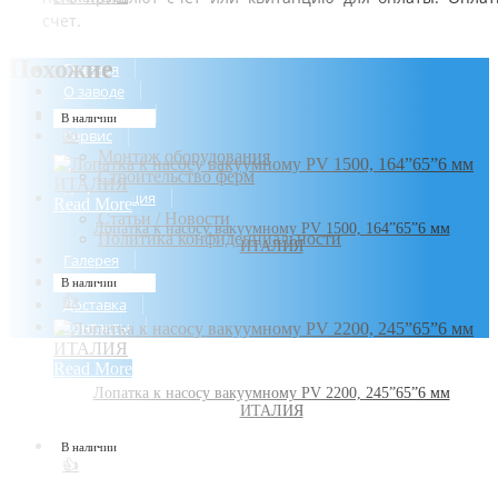
счет.
Похожие
Главная
О заводе
Продукция
В наличии
Сервис
👍
Монтаж оборудования
Строительство ферм
Информация
Read More
Статьи / Новости
Лопатка к насосу вакуумному PV 1500, 164”65”6 мм
Политика конфиденциальности
ИТАЛИЯ
Галерея
Оплата
В наличии
👍
Доставка
Контакты
Read More
Лопатка к насосу вакуумному PV 2200, 245”65”6 мм
ИТАЛИЯ
В наличии
👍