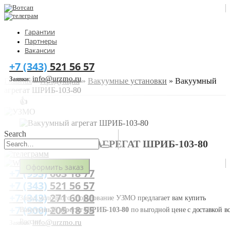
Гарантии
Партнеры
Вакансии
+7 (343)
521 56 57
info@urzmo.ru
Заявки:
Главная
»
Продукция
»
Вакуумные установки
»
Вакуумный
агрегат ШРИБ-103-80
👍
Search
ВАКУУМНЫЙ АГРЕГАТ ШРИБ-103-80
Оформить заказ
+7 (993)
603 18 77
+7 (343)
521 56 57
+7 (343)
271 60 80
Завод молочного оборудование УЗМО предлагает вам купить
+7 (900)
205 18 55
Вакуумный агрегат ШРИБ-103-80
по выгодной цене с доставкой в
России.
info@urzmo.ru
Заявки: