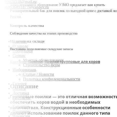
90020518@mail.ru
Завод молочного оборудование УЗМО предлагает вам купить
m9936031877@yandex.ru
Расширительный бак для поилок
по выгодной цене с доставкой вс
России.
Контроль качества
Соблюдение качества на этапах производства
Наличие на складе
Главная
О заводе
Постоянно пополняемые складские запасы
Продукция
Сервис
Монтаж оборудования
Поилки
Поилки групповые для коров
Категории:
,
Строительство ферм
Информация
Описание
Статьи / Новости
Оплата
Политика конфиденциальности
Галерея
Описание
Оплата
Доставка
Групповые поилки — это отличная возможност
Контакты
обеспечить коров водой в необходимых
Гарантии
количествах. Конструкционные особенности
Партнеры
делают использование поилок данного типа
Вакансии