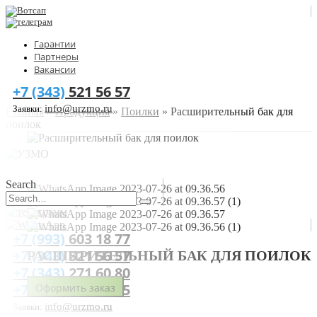
Гарантии
Партнеры
Вакансии
+7 (343)
521 56 57
info@urzmo.ru
Заявки:
Главная
»
Продукция
»
Поилки
»
Расширительный бак для
поилок
Search
+7 (993)
603 18 77
+7 (343)
521 56 57
РАСШИРИТЕЛЬНЫЙ БАК ДЛЯ ПОИЛОК
+7 (343)
271 60 80
+7 (900)
205 18 55
Оформить заказ
info@urzmo.ru
Заявки: