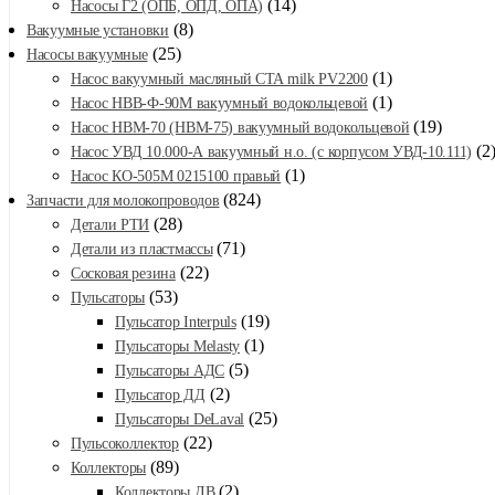
(14)
Насосы Г2 (ОПБ, ОПД, ОПА)
(8)
Вакуумные установки
(25)
Насосы вакуумные
(1)
Насос вакуумный масляный CTA milk PV2200
(1)
Насос НВВ-Ф-90М вакуумный водокольцевой
(19)
Насос НВМ-70 (НВМ-75) вакуумный водокольцевой
(2
Насос УВД 10.000-А вакуумный н.о. (с корпусом УВД-10.111)
(1)
Насос КО-505М 0215100 правый
(824)
Запчасти для молокопроводов
(28)
Детали РТИ
(71)
Детали из пластмассы
(22)
Сосковая резина
(53)
Пульсаторы
(19)
Пульсатор Interpuls
(1)
Пульсаторы Melasty
(5)
Пульсаторы АДС
(2)
Пульсатор ДД
(25)
Пульсаторы DeLaval
(22)
Пульсоколлектор
(89)
Коллекторы
(2)
Коллекторы ДВ