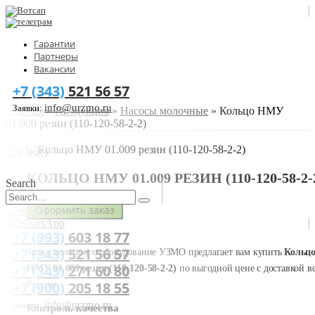
Гарантии
Партнеры
Вакансии
+7 (343)
521 56 57
info@urzmo.ru
Заявки:
Главная
»
Продукция
»
Насосы молочные
»
Кольцо НМУ
01.009 резин (110-120-58-2-2)
КОЛЬЦО НМУ 01.009 РЕЗИН (110-120-58-2-
Search
Оформить заказ
+7 (993)
603 18 77
+7 (343)
521 56 57
Завод молочного оборудование УЗМО предлагает вам купить
Кольц
+7 (343)
271 60 80
НМУ 01.009 резин (110-120-58-2-2)
по выгодной цене с доставкой в
+7 (900)
205 18 55
России.
info@urzmo.ru
Заявки:
Контроль качества