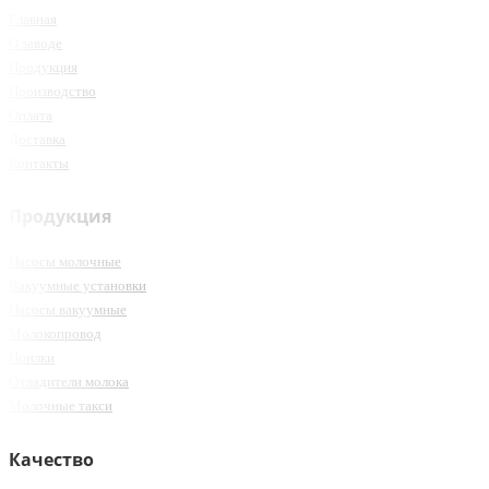
Главная
О заводе
Продукция
Производство
Оплата
Доставка
Контакты
Продукция
Насосы молочные
Вакуумные установки
Насосы вакуумные
Молокопровод
Поилки
Охладители молока
Молочные такси
Качество