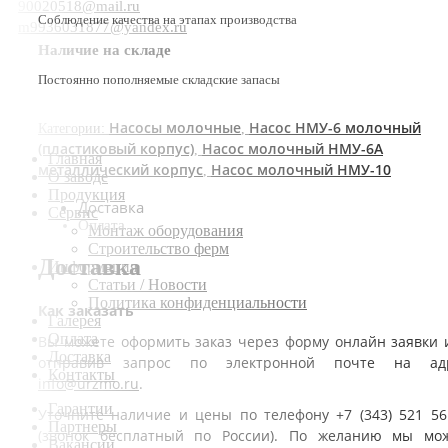
90020518@mail.ru
Соблюдение качества на этапах производства
m9936031877@yandex.ru
Наличие на складе
Постоянно пополняемые складские запасы
Насосы молочные
Насос НМУ-6 молочный
Категории:
,
(пластиковый корпус)
Насос молочный НМУ-6А
,
Главная
металлический корпус
Насос молочный НМУ-10
,
О заводе
Продукция
Доставка
Сервис
Оплата
Монтаж оборудования
Строительство ферм
Доставка
Информация
Статьи / Новости
Политика конфиденциальности
Как заказать
Галерея
Оплата
Вы можете оформить заказ через форму онлайн заявки 
Доставка
отправив запрос по электронной почте на ад
Контакты
info@urzmo.ru
.
Гарантии
Уточните наличие и цены по телефону +7 (343) 521 56
Партнеры
(звонок бесплатный по России). По желанию мы мо
Вакансии