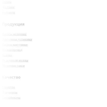
Оплата
Доставка
Контакты
Продукция
Насосы молочные
Вакуумные установки
Насосы вакуумные
Молокопровод
Поилки
Охладители молока
Молочные такси
Качество
Гарантии
Документы
Сертификаты