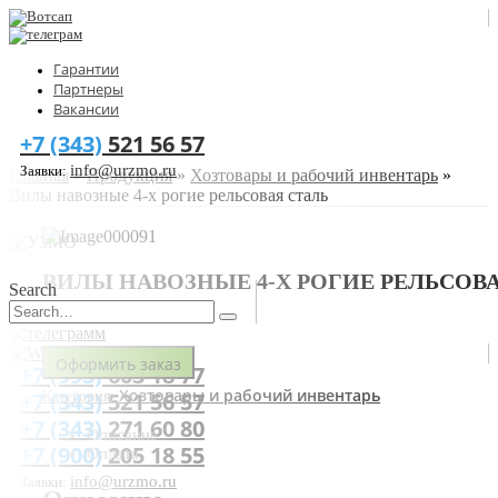
Гарантии
Партнеры
Вакансии
+7 (343)
521 56 57
info@urzmo.ru
Заявки:
Главная
»
Продукция
»
Хозтовары и рабочий инвентарь
»
Вилы навозные 4-х рогие рельсовая сталь
ВИЛЫ НАВОЗНЫЕ 4-Х РОГИЕ РЕЛЬСОВ
Search
СТАЛЬ
Оформить заказ
+7 (993)
603 18 77
Хозтовары и рабочий инвентарь
+7 (343)
521 56 57
Категория:
+7 (343)
271 60 80
Описание
+7 (900)
205 18 55
Оплата
info@urzmo.ru
Заявки: