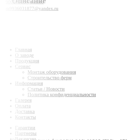
Описание
90020518@mail.ru
m9936031877@yandex.ru
Главная
О заводе
Продукция
Сервис
Монтаж оборудования
Строительство ферм
Информация
Статьи / Новости
Политика конфиденциальности
Галерея
Оплата
Доставка
Контакты
Гарантии
Партнеры
Вакансии