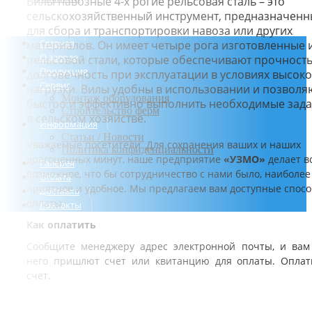
Вилы навозные 4-х рогие рельсовая сталь – это
сельскохозяйственный инструмент, предназначен
для сбора и транспортировки навоза или других
Главная
материалов. Он имеет четыре рога изготовленные 
О заводе
рельсовой стали, которые обеспечивают прочность
Продукция
долговечность при эксплуатации в условиях высок
Сервис
нагрузки. Вилы удобны в использовании и позволя
Монтаж оборудования
быстро и эффективно выполнить необходимые зад
Строительство ферм
в сельском хозяйстве.
Информация
Статьи / Новости
Уважаемые посетители. Для сохранения ваших и наших
Политика конфиденциальности
драгоценных минут, наше предприятие
«УЗМО»
делает в
Галерея
возможное, что бы сотрудничество с нами было, наиболее
Оплата
приятное и удобное. Мы предлагаем вам доступные спос
Доставка
оплаты.
Контакты
Как оплатить
Сообщите менеджеру адрес электронной почты, и вам
него пришлют счет или квитанцию для оплаты. Оплат
счет.