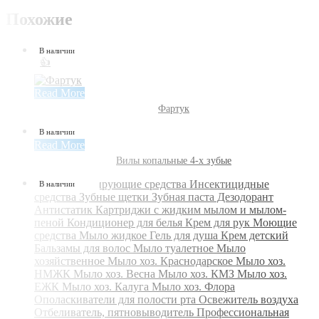
Похожие
В наличии
👍
Read More
Фартук
В наличии
Read More
Вилы копальные 4-х зубые
В наличии