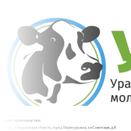
Адрес производства:
23101, Свердловская область, город Первоуральск, ул.Советская, д.8