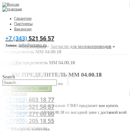
Гарантии
Партнеры
Вакансии
+7 (343)
521 56 57
info@urzmo.ru
Заявки:
Главная
»
Продукция
»
Запчасти для молокопроводов
»
Распределитель ММ 04.00.18
РАСПРЕДЕЛИТЕЛЬ ММ 04.00.18
Search
Оформить заказ
+7 (993)
603 18 77
+7 (343)
521 56 57
Завод молочного оборудование УЗМО предлагает вам купить
+7 (343)
271 60 80
Распределитель ММ 04.00.18
по выгодной цене с доставкой всей
+7 (900)
205 18 55
России.
info@urzmo.ru
Заявки:
Контроль качества