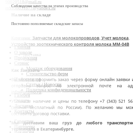
90020518@mail.ru
Соблюдение качества на этапах производства
m9936031877@yandex.ru
Наличие на складе
Постоянно пополняемые складские запасы
Запчасти для молокопроводов
Учет молока
Категории:
,
,
Устройство зоотехнического контроля молока ММ-04В
Главная
О заводе
Доставка
Продукция
Оплата
Сервис
Монтаж оборудования
Как заказать
Строительство ферм
Вы можете оформить заказ через форму онлайн заявки 
Информация
Статьи / Новости
отправив запрос по электронной почте на ад
Политика конфиденциальности
info@urzmo.ru
.
Галерея
Оплата
Уточните наличие и цены по телефону +7 (343) 521 56
Доставка
(звонок бесплатный по России). По желанию мы мо
Контакты
составить договор поставки.
Гарантии
Мы доставим ваш груз до любого транспортн
Партнеры
терминала в Екатеринбурге.
Вакансии