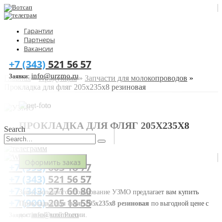
Гарантии
Партнеры
Вакансии
+7 (343)
521 56 57
info@urzmo.ru
Заявки:
Главная
»
Продукция
»
Запчасти для молокопроводов
»
Прокладка для фляг 205х235х8 резиновая
ПРОКЛАДКА ДЛЯ ФЛЯГ 205Х235Х8
Search
РЕЗИНОВАЯ
Оформить заказ
+7 (993)
603 18 77
+7 (343)
521 56 57
+7 (343)
271 60 80
Завод молочного оборудование УЗМО предлагает вам купить
+7 (900)
205 18 55
Прокладка для фляг 205х235х8 резиновая
по выгодной цене с
info@urzmo.ru
доставкой всей России.
Заявки: