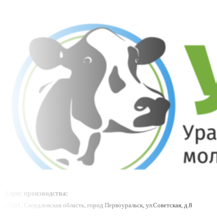
Адрес производства:
23101, Свердловская область, город Первоуральск, ул.Советская, д.8