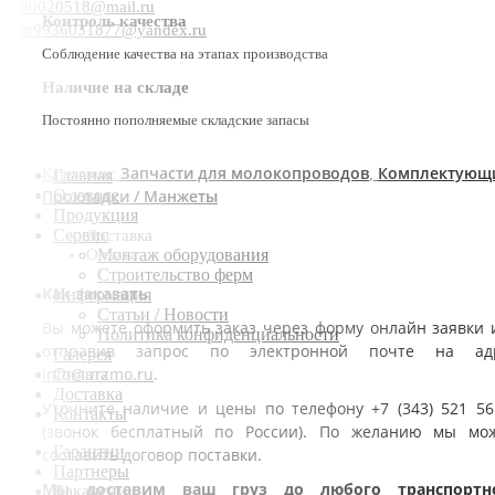
90020518@mail.ru
Контроль качества
m9936031877@yandex.ru
Соблюдение качества на этапах производства
Наличие на складе
Постоянно пополняемые складские запасы
Запчасти для молокопроводов
Комплектующ
Категории:
,
Главная
Прокладки / Манжеты
О заводе
Продукция
Сервис
Доставка
Оплата
Монтаж оборудования
Строительство ферм
Как заказать
Информация
Статьи / Новости
Вы можете оформить заказ через форму онлайн заявки 
Политика конфиденциальности
отправив запрос по электронной почте на ад
Галерея
info@urzmo.ru
.
Оплата
Доставка
Уточните наличие и цены по телефону +7 (343) 521 56
Контакты
(звонок бесплатный по России). По желанию мы мо
Гарантии
составить договор поставки.
Партнеры
Мы доставим ваш груз до любого транспортн
Вакансии