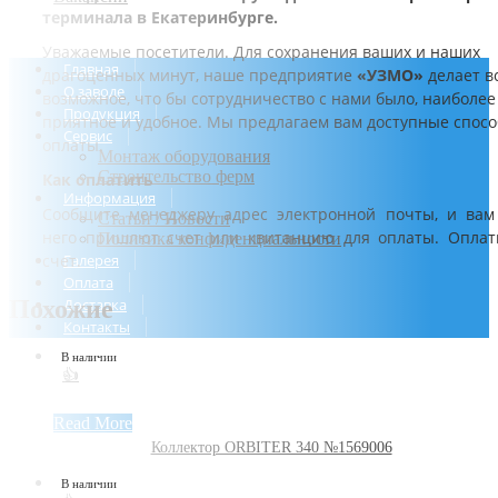
терминала в Екатеринбурге.
Уважаемые посетители. Для сохранения ваших и наших
Главная
драгоценных минут, наше предприятие
«УЗМО»
делает в
О заводе
возможное, что бы сотрудничество с нами было, наиболее
Продукция
приятное и удобное. Мы предлагаем вам доступные спос
Сервис
оплаты.
Монтаж оборудования
Строительство ферм
Как оплатить
Информация
Сообщите менеджеру адрес электронной почты, и вам
Статьи / Новости
него пришлют счет или квитанцию для оплаты. Оплат
Политика конфиденциальности
счет.
Галерея
Оплата
Похожие
Доставка
Контакты
В наличии
👍
Read More
Коллектор ORBITER 340 №1569006
В наличии