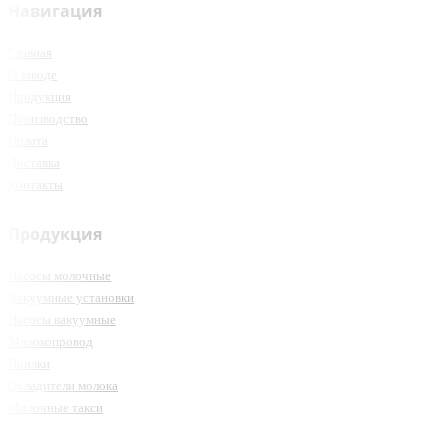
Навигация
Главная
О заводе
Продукция
Производство
Оплата
Доставка
Контакты
Продукция
Насосы молочные
Вакуумные установки
Насосы вакуумные
Молокопровод
Поилки
Охладители молока
Молочные такси