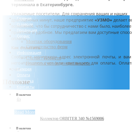
терминала в Екатеринбурге.
Уважаемые посетители. Для сохранения ваших и наших
Главная
драгоценных минут, наше предприятие
«УЗМО»
делает в
О заводе
возможное, что бы сотрудничество с нами было, наиболее
Продукция
приятное и удобное. Мы предлагаем вам доступные спос
Сервис
оплаты.
Монтаж оборудования
Строительство ферм
Как оплатить
Информация
Сообщите менеджеру адрес электронной почты, и вам
Статьи / Новости
него пришлют счет или квитанцию для оплаты. Оплат
Политика конфиденциальности
счет.
Галерея
Оплата
Похожие
Доставка
Контакты
В наличии
👍
Read More
Коллектор ORBITER 340 №1569006
В наличии