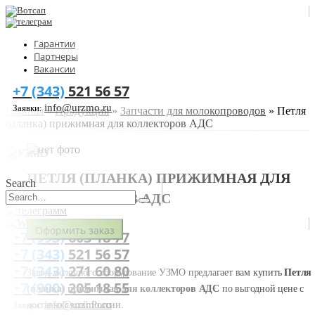
Гарантии
Партнеры
Вакансии
+7 (343)
521 56 57
info@urzmo.ru
Заявки:
Главная
»
Продукция
»
Запчасти для молокопроводов
»
Петля
(планка) прижимная для коллекторов АДС
ПЕТЛЯ (ПЛАНКА) ПРИЖИМНАЯ ДЛЯ
Search
КОЛЛЕКТОРОВ АДС
Оформить заказ
+7 (993)
603 18 77
+7 (343)
521 56 57
+7 (343)
271 60 80
Завод молочного оборудование УЗМО предлагает вам купить
Петля
+7 (900)
205 18 55
(планка) прижимная для коллекторов АДС
по выгодной цене с
info@urzmo.ru
доставкой всей России.
Заявки: