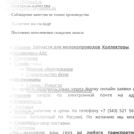
90020518@mail.ru
Контроль качества
m9936031877@yandex.ru
Соблюдение качества на этапах производства
Наличие на складе
Постоянно пополняемые складские запасы
Запчасти для молокопроводов
Коллекторы
Категории:
,
,
Главная
Коллекторы АДС
О заводе
Продукция
Сервис
Доставка
Оплата
Монтаж оборудования
Строительство ферм
Как заказать
Информация
Статьи / Новости
Вы можете оформить заказ через форму онлайн заявки 
Политика конфиденциальности
отправив запрос по электронной почте на ад
Галерея
info@urzmo.ru
.
Оплата
Доставка
Уточните наличие и цены по телефону +7 (343) 521 56
Контакты
(звонок бесплатный по России). По желанию мы мо
Гарантии
составить договор поставки.
Партнеры
Мы доставим ваш груз до любого транспортн
Вакансии