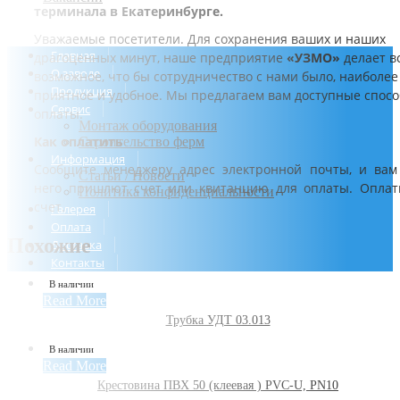
терминала в Екатеринбурге.
Уважаемые посетители. Для сохранения ваших и наших
Главная
драгоценных минут, наше предприятие
«УЗМО»
делает в
О заводе
возможное, что бы сотрудничество с нами было, наиболее
Продукция
приятное и удобное. Мы предлагаем вам доступные спос
Сервис
оплаты.
Монтаж оборудования
Как оплатить
Строительство ферм
Информация
Сообщите менеджеру адрес электронной почты, и вам
Статьи / Новости
него пришлют счет или квитанцию для оплаты. Оплат
Политика конфиденциальности
счет.
Галерея
Оплата
Похожие
Доставка
Контакты
В наличии
Read More
Трубка УДТ 03.013
В наличии
Read More
Крестовина ПВХ 50 (клеевая ) PVC-U, PN10