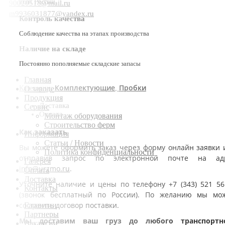
всей России.
90020518@mail.ru
m9936031877@yandex.ru
Контроль качества
Соблюдение качества на этапах производства
Наличие на складе
Постоянно пополняемые складские запасы
Главная
Комплектующие
Пробки
Категории:
,
О заводе
Продукция
Доставка
Сервис
Оплата
Монтаж оборудования
Строительство ферм
Как заказать
Информация
Статьи / Новости
Вы можете оформить заказ через форму онлайн заявки 
Политика конфиденциальности
отправив запрос по электронной почте на ад
Галерея
info@urzmo.ru
.
Оплата
Доставка
Уточните наличие и цены по телефону +7 (343) 521 56
Контакты
(звонок бесплатный по России). По желанию мы мо
составить договор поставки.
Гарантии
Партнеры
Мы доставим ваш груз до любого транспортн
Вакансии