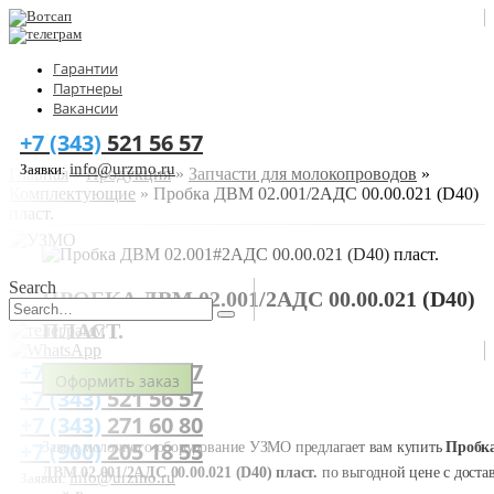
Гарантии
Партнеры
Вакансии
+7 (343)
521 56 57
info@urzmo.ru
Заявки:
Главная
»
Продукция
»
Запчасти для молокопроводов
»
Комплектующие
»
Пробка ДВМ 02.001/2АДС 00.00.021 (D40)
пласт.
Search
ПРОБКА ДВМ 02.001/2АДС 00.00.021 (D40)
ПЛАСТ.
+7 (993)
603 18 77
Оформить заказ
+7 (343)
521 56 57
+7 (343)
271 60 80
+7 (900)
205 18 55
Завод молочного оборудование УЗМО предлагает вам купить
Пробк
ДВМ 02.001/2АДС 00.00.021 (D40) пласт.
по выгодной цене с доста
info@urzmo.ru
Заявки: