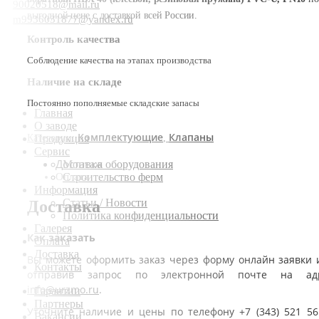
90020518@mail.ru
выгодной цене с доставкой всей России.
m9936031877@yandex.ru
Контроль качества
Соблюдение качества на этапах производства
Наличие на складе
Постоянно пополняемые складские запасы
Главная
О заводе
Комплектующие
Клапаны
Категории:
,
Продукция
Сервис
Доставка
Монтаж оборудования
Оплата
Строительство ферм
Информация
Статьи / Новости
Доставка
Политика конфиденциальности
Галерея
Как заказать
Оплата
Доставка
Вы можете оформить заказ через форму онлайн заявки 
Контакты
отправив запрос по электронной почте на ад
info@urzmo.ru
.
Гарантии
Партнеры
Уточните наличие и цены по телефону +7 (343) 521 56
Вакансии