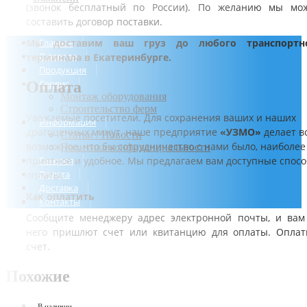
(звонок бесплатный по России). По желанию мы мо
составить договор поставки.
Главная
Мы доставим ваш груз до любого транспортн
О заводе
терминала в Екатеринбурге.
Продукция
Сервис
Оплата
Монтаж оборудования
Строительство ферм
Уважаемые посетители. Для сохранения ваших и наших
Информация
драгоценных минут, наше предприятие
«УЗМО»
делает в
Статьи / Новости
возможное, что бы сотрудничество с нами было, наиболее
Политика конфиденциальности
Галерея
приятное и удобное. Мы предлагаем вам доступные спос
Оплата
оплаты.
Доставка
Как оплатить
Контакты
Сообщите менеджеру адрес электронной почты, и вам
него пришлют счет или квитанцию для оплаты. Оплат
счет.
Похожие
В наличии