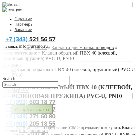
Гарантии
Партнеры
Вакансии
+7 (343)
521 56 57
info@urzmo.ru
Заявки:
Главная
»
Продукция
»
Запчасти для молокопроводов
»
Комплектующие
»
Клапан обратный ПВХ 40 (клеевой,
резиновая пружина) PVC-U, PN10
Search
КЛАПАН ОБРАТНЫЙ ПВХ 40 (КЛЕЕВОЙ,
РЕЗИНОВАЯ ПРУЖИНА) PVC-U, PN10
+7 (993)
603 18 77
+7 (343)
521 56 57
Оформить заказ
+7 (343)
271 60 80
+7 (900)
205 18 55
Завод молочного оборудование УЗМО предлагает вам купить
Клапа
info@urzmo.ru
Заявки:
обратный ПВХ 40 (клеевой, резиновая пружина) PVC-U, PN10
по