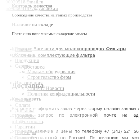
90020518@mail.ru
Контроль качества
m9936031877@yandex.ru
Соблюдение качества на этапах производства
Наличие на складе
Постоянно пополняемые складские запасы
Запчасти для молокопроводов
Фильтры
Категории:
,
Главная
молочные
Комплектующие фильтра
О заводе
,
Продукция
Сервис
Доставка
Монтаж оборудования
Оплата
Строительство ферм
Информация
Доставка
Статьи / Новости
Политика конфиденциальности
Как заказать
Галерея
Оплата
Вы можете оформить заказ через форму онлайн заявки 
Доставка
отправив запрос по электронной почте на ад
Контакты
info@urzmo.ru
.
Гарантии
Уточните наличие и цены по телефону +7 (343) 521 56
Партнеры
(звонок бесплатный по России). По желанию мы мо
Вакансии