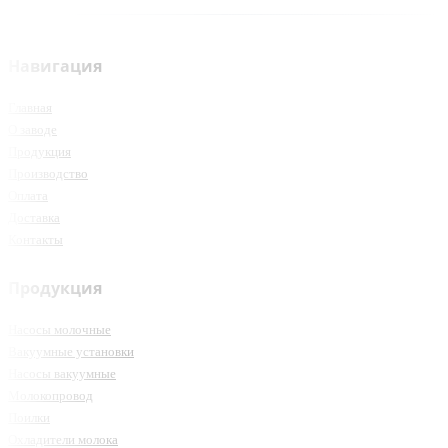
Навигация
Главная
О заводе
Продукция
Производство
Оплата
Доставка
Контакты
Продукция
Насосы молочные
Вакуумные установки
Насосы вакуумные
Молокопровод
Поилки
Охладители молока