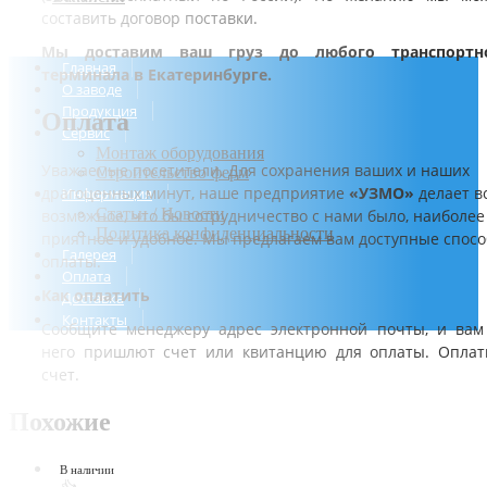
составить договор поставки.
Мы доставим ваш груз до любого транспортн
Главная
терминала в Екатеринбурге.
О заводе
Продукция
Оплата
Сервис
Монтаж оборудования
Уважаемые посетители. Для сохранения ваших и наших
Строительство ферм
драгоценных минут, наше предприятие
«УЗМО»
делает в
Информация
Статьи / Новости
возможное, что бы сотрудничество с нами было, наиболее
Политика конфиденциальности
приятное и удобное. Мы предлагаем вам доступные спос
Галерея
оплаты.
Оплата
Как оплатить
Доставка
Контакты
Сообщите менеджеру адрес электронной почты, и вам
него пришлют счет или квитанцию для оплаты. Оплат
счет.
Похожие
В наличии