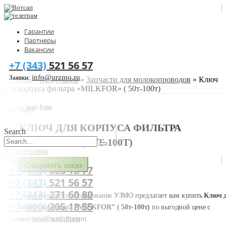
Гарантии
Партнеры
Вакансии
+7 (343)
521 56 57
info@urzmo.ru
Заявки:
Главная
»
Продукция
»
Запчасти для молокопроводов
»
Ключ
для корпуса фильтра «MILKFOR» ( 50т-100т)
КЛЮЧ ДЛЯ КОРПУСА ФИЛЬТРА
Search
“MILKFOR” ( 50Т-100Т)
Оформить заказ
+7 (993)
603 18 77
+7 (343)
521 56 57
+7 (343)
271 60 80
Завод молочного оборудование УЗМО предлагает вам купить
Ключ 
+7 (900)
205 18 55
корпуса фильтра “MILKFOR” ( 50т-100т)
по выгодной цене с
info@urzmo.ru
доставкой всей России.
Заявки: