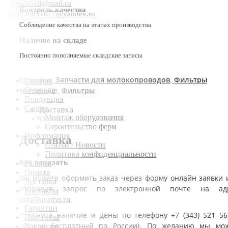
90020518@mail.ru
Контроль качества
m9936031877@yandex.ru
Соблюдение качества на этапах производства
Наличие на складе
Постоянно пополняемые складские запасы
Запчасти для молокопроводов
Фильтры
Категории:
,
Главная
молочные
Фильтры
О заводе
,
Продукция
Сервис
Доставка
Монтаж оборудования
Оплата
Строительство ферм
Информация
Доставка
Статьи / Новости
Политика конфиденциальности
Как заказать
Галерея
Оплата
Вы можете оформить заказ через форму онлайн заявки 
Доставка
отправив запрос по электронной почте на ад
Контакты
info@urzmo.ru
.
Гарантии
Уточните наличие и цены по телефону +7 (343) 521 56
Партнеры
(звонок бесплатный по России). По желанию мы мо
Вакансии