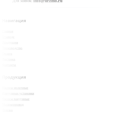
info@urzmo.ru
Для заявок:
Навигация
Главная
О заводе
Продукция
Производство
Оплата
Доставка
Контакты
Продукция
Насосы молочные
Вакуумные установки
Насосы вакуумные
Молокопровод
Поилки