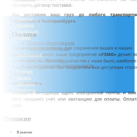
составить договор поставки.
Мы доставим ваш груз до любого транспортн
Главная
терминала в Екатеринбурге.
О заводе
Продукция
Оплата
Сервис
Монтаж оборудования
Уважаемые посетители. Для сохранения ваших и наших
Строительство ферм
драгоценных минут, наше предприятие
«УЗМО»
делает в
Информация
Статьи / Новости
возможное, что бы сотрудничество с нами было, наиболее
Политика конфиденциальности
приятное и удобное. Мы предлагаем вам доступные спос
Галерея
оплаты.
Оплата
Как оплатить
Доставка
Контакты
Сообщите менеджеру адрес электронной почты, и вам
него пришлют счет или квитанцию для оплаты. Оплат
счет.
Похожие
В наличии