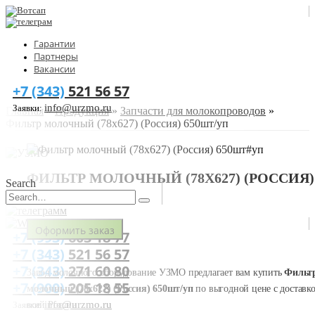
Гарантии
Партнеры
Вакансии
+7 (343)
521 56 57
info@urzmo.ru
Заявки:
Главная
»
Продукция
»
Запчасти для молокопроводов
»
Фильтр молочный (78х627) (Россия) 650шт/уп
ФИЛЬТР МОЛОЧНЫЙ (78Х627) (РОССИЯ)
Search
650ШТ/УП
Оформить заказ
+7 (993)
603 18 77
+7 (343)
521 56 57
+7 (343)
271 60 80
Завод молочного оборудование УЗМО предлагает вам купить
Фильт
+7 (900)
205 18 55
молочный (78х627) (Россия) 650шт/уп
по выгодной цене с доставк
info@urzmo.ru
всей России.
Заявки: