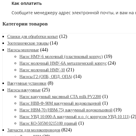
Как оплатить
Сообщите менеджеру адрес электронной почты, и вам на 
Категории товаров
(12)
Станки для обработки копыт
(14)
Зоотехнические товары
(44)
Насосы молочные
(19)
Насос НМУ-6 молочный (пластиковый корпус)
(24)
Насос молочный НМУ-6А металлический корпус
(21)
Насос молочный НМУ-10
(14)
Насосы Г2 (ОПБ, ОПД, ОПА)
(8)
Вакуумные установки
(25)
Насосы вакуумные
(1)
Насос вакуумный масляный CTA milk PV2200
(1)
Насос НВВ-Ф-90М вакуумный водокольцевой
(19)
Насос НВМ-70 (НВМ-75) вакуумный водокольцевой
(2
Насос УВД 10.000-А вакуумный н.о. (с корпусом УВД-10.111)
(1)
Насос КО-505М 0215100 правый
(824)
Запчасти для молокопроводов