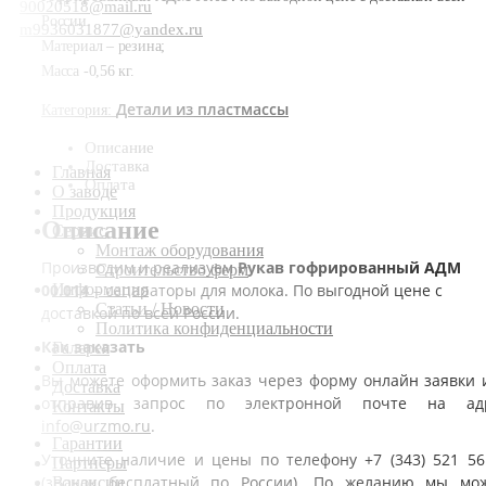
90020518@mail.ru
России.
m9936031877@yandex.ru
Материал – резина;
Масса -0,56 кг.
Детали из пластмассы
Категория:
Описание
Доставка
Главная
Оплата
О заводе
Продукция
Описание
Сервис
Монтаж оборудования
Производим и реализуем
Рукав гофрированный АДМ
Строительство ферм
00.014
– сепараторы для молока. По выгодной цене с
Информация
Статьи / Новости
доставкой по всей России.
Политика конфиденциальности
Как заказать
Галерея
Оплата
Вы можете оформить заказ через форму онлайн заявки 
Доставка
отправив запрос по электронной почте на ад
Контакты
info@urzmo.ru
.
Гарантии
Уточните наличие и цены по телефону +7 (343) 521 56
Партнеры
(звонок бесплатный по России). По желанию мы мо
Вакансии