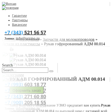
Гарантии
Партнеры
Вакансии
+7 (343)
521 56 57
info@urzmo.ru
Заявки:
Главная
»
Продукция
»
Запчасти для молокопроводов
»
Детали из пластмассы
»
Рукав гофрированный АДМ 00.014
👍
Search
РУКАВ ГОФРИРОВАННЫЙ АДМ 00.014
+7 (993)
603 18 77
+7 (343)
521 56 57
Оформить заказ
+7 (343)
271 60 80
+7 (900)
205 18 55
Завод молочного оборудование УЗМО предлагает вам купить
Рукав
info@urzmo.ru
Заявки:
гофрированный АДМ 00.014
по выгодной цене с доставкой всей