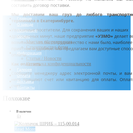
составить договор поставки.
Мы доставим ваш груз до любого транспортн
Главная
терминала в Екатеринбурге.
О заводе
Уважаемые посетители. Для сохранения ваших и наших
Продукция
драгоценных минут, наше предприятие
«УЗМО»
делает в
Сервис
Монтаж оборудования
возможное, что бы сотрудничество с нами было, наиболее
Строительство ферм
приятное и удобное. Мы предлагаем вам доступные спос
Информация
оплаты.
Статьи / Новости
Как оплатить
Политика конфиденциальности
Галерея
Сообщите менеджеру адрес электронной почты, и вам
Оплата
него пришлют счет или квитанцию для оплаты. Оплат
Доставка
счет.
Контакты
Похожие
В наличии
👍
Read More