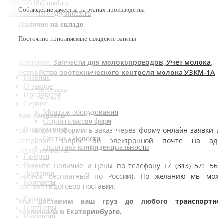
90020518@mail.ru
Соблюдение качества на этапах производства
m9936031877@yandex.ru
Наличие на складе
Постоянно пополняемые складские запасы
Запчасти для молокопроводов
Учет молока
Категории:
,
,
Устройство зоотехнического контроля молока УЗКМ-1А
Главная
О заводе
Доставка
Продукция
Оплата
Сервис
Монтаж оборудования
Как заказать
Строительство ферм
Вы можете оформить заказ через форму онлайн заявки 
Информация
Статьи / Новости
отправив запрос по электронной почте на ад
Политика конфиденциальности
info@urzmo.ru
.
Галерея
Оплата
Уточните наличие и цены по телефону +7 (343) 521 56
Доставка
(звонок бесплатный по России). По желанию мы мо
Контакты
составить договор поставки.
Гарантии
Мы доставим ваш груз до любого транспортн
Партнеры
терминала в Екатеринбурге.
Вакансии