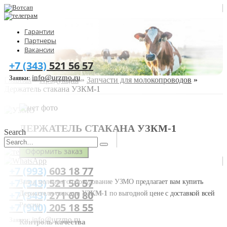
Гарантии
Партнеры
Вакансии
+7 (343)
521 56 57
info@urzmo.ru
Заявки:
Главная
»
Продукция
»
Запчасти для молокопроводов
»
Держатель стакана УЗКМ-1
ДЕРЖАТЕЛЬ СТАКАНА УЗКМ-1
Search
Оформить заказ
+7 (993)
603 18 77
+7 (343)
521 56 57
Завод молочного оборудование УЗМО предлагает вам купить
+7 (343)
271 60 80
Держатель стакана УЗКМ-1
по выгодной цене с доставкой всей
+7 (900)
205 18 55
России.
info@urzmo.ru
Заявки:
Контроль качества