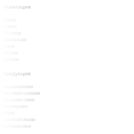
Навигация
Главная
О заводе
Продукция
Производство
Оплата
Доставка
Контакты
Продукция
Насосы молочные
Вакуумные установки
Насосы вакуумные
Молокопровод
Поилки
Охладители молока
Молочные такси